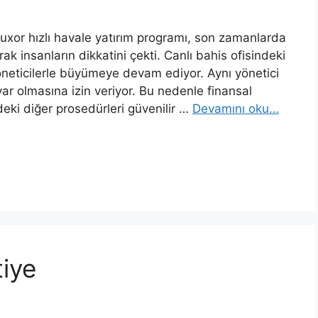
etluxor hızlı havale yatırım programı, son zamanlarda
ak insanların dikkatini çekti. Canlı bahis ofisindeki
yöneticilerle büyümeye devam ediyor. Aynı yönetici
ar olmasına izin veriyor. Bu nedenle finansal
eki diğer prosedürleri güvenilir …
Devamını oku…
tiye