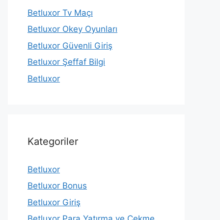
Betluxor Tv Maçı
Betluxor Okey Oyunları
Betluxor Güvenli Giriş
Betluxor Şeffaf Bilgi
Betluxor
Kategoriler
Betluxor
Betluxor Bonus
Betluxor Giriş
Betluxor Para Yatırma ve Çekme