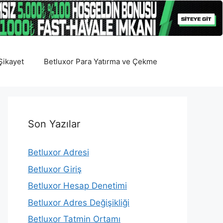
Şikayet
Betluxor Para Yatırma ve Çekme
Son Yazılar
Betluxor Adresi
Betluxor Giriş
Betluxor Hesap Denetimi
Betluxor Adres Değişikliği
Betluxor Tatmin Ortamı