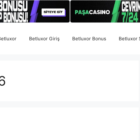
Betluxor
Betluxor Giriş
Betluxor Bonus
Betluxor 
6