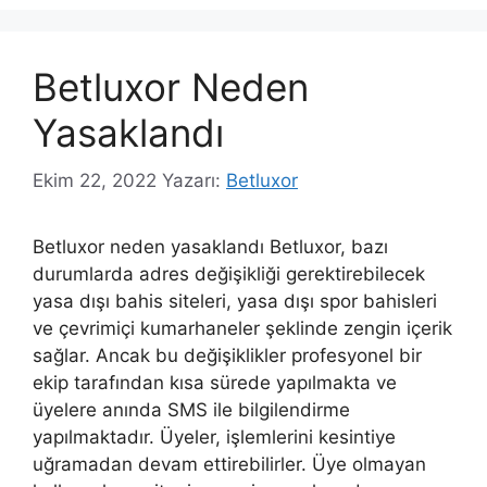
Betluxor Neden
Yasaklandı
Ekim 22, 2022
Yazarı:
Betluxor
Betluxor neden yasaklandı Betluxor, bazı
durumlarda adres değişikliği gerektirebilecek
yasa dışı bahis siteleri, yasa dışı spor bahisleri
ve çevrimiçi kumarhaneler şeklinde zengin içerik
sağlar. Ancak bu değişiklikler profesyonel bir
ekip tarafından kısa sürede yapılmakta ve
üyelere anında SMS ile bilgilendirme
yapılmaktadır. Üyeler, işlemlerini kesintiye
uğramadan devam ettirebilirler. Üye olmayan