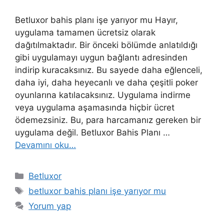
Betluxor bahis planı işe yarıyor mu Hayır,
uygulama tamamen ücretsiz olarak
dağıtılmaktadır. Bir önceki bölümde anlatıldığı
gibi uygulamayı uygun bağlantı adresinden
indirip kuracaksınız. Bu sayede daha eğlenceli,
daha iyi, daha heyecanlı ve daha çeşitli poker
oyunlarına katılacaksınız. Uygulama indirme
veya uygulama aşamasında hiçbir ücret
ödemezsiniz. Bu, para harcamanız gereken bir
uygulama değil. Betluxor Bahis Planı …
Devamını oku…
Kategoriler
Betluxor
Etiketler
betluxor bahis planı işe yarıyor mu
Yorum yap