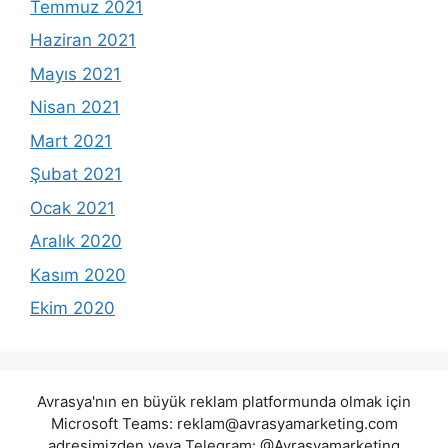
Temmuz 2021
Haziran 2021
Mayıs 2021
Nisan 2021
Mart 2021
Şubat 2021
Ocak 2021
Aralık 2020
Kasım 2020
Ekim 2020
Avrasya'nın en büyük reklam platformunda olmak için
Microsoft Teams:
reklam@avrasyamarketing.com
adresimizden veya Telegram: @Avrasyamarketing