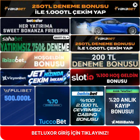
×
BETLUXOR GİRİŞ İÇİN TIKLAYINIZ!