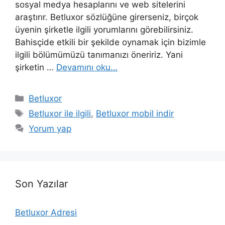
sosyal medya hesaplarını ve web sitelerini
araştırır. Betluxor sözlüğüne girerseniz, birçok
üyenin şirketle ilgili yorumlarını görebilirsiniz.
Bahisçide etkili bir şekilde oynamak için bizimle
ilgili bölümümüzü tanımanızı öneririz. Yani
şirketin …
Devamını oku…
Kategoriler
Betluxor
Etiketler
Betluxor ile ilgili
,
Betluxor mobil indir
Yorum yap
Son Yazılar
Betluxor Adresi