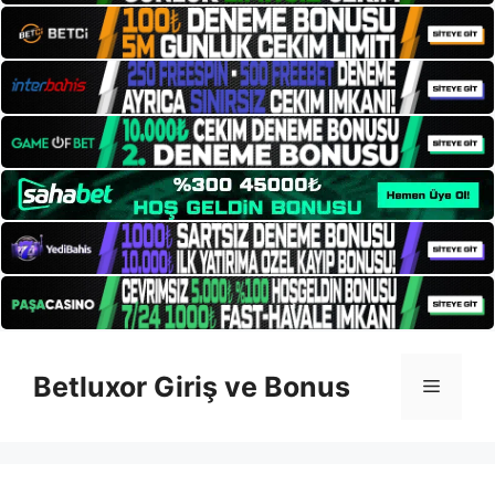
İçeriğe
atla
Betluxor Giriş ve Bonus
Menü