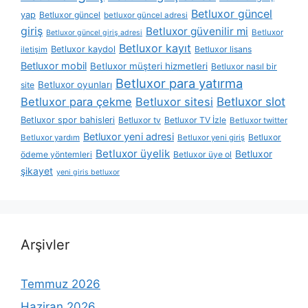
Betluxor güncel
yap
Betluxor güncel
betluxor güncel adresi
giriş
Betluxor güvenilir mi
Betluxor
Betluxor güncel giriş adresi
Betluxor kayıt
Betluxor kaydol
Betluxor lisans
iletişim
Betluxor mobil
Betluxor müşteri hizmetleri
Betluxor nasıl bir
Betluxor para yatırma
Betluxor oyunları
site
Betluxor slot
Betluxor para çekme
Betluxor sitesi
Betluxor spor bahisleri
Betluxor tv
Betluxor TV İzle
Betluxor twitter
Betluxor yeni adresi
Betluxor
Betluxor yardım
Betluxor yeni giriş
Betluxor üyelik
Betluxor
ödeme yöntemleri
Betluxor üye ol
şikayet
yeni giris betluxor
Arşivler
Temmuz 2026
Haziran 2026