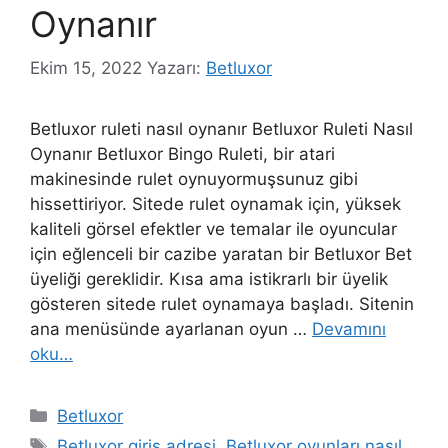
Oynanır
Ekim 15, 2022
Yazarı:
Betluxor
Betluxor ruleti nasıl oynanır Betluxor Ruleti Nasıl
Oynanır Betluxor Bingo Ruleti, bir atari
makinesinde rulet oynuyormuşsunuz gibi
hissettiriyor. Sitede rulet oynamak için, yüksek
kaliteli görsel efektler ve temalar ile oyuncular
için eğlenceli bir cazibe yaratan bir Betluxor Bet
üyeliği gereklidir. Kısa ama istikrarlı bir üyelik
gösteren sitede rulet oynamaya başladı. Sitenin
ana menüsünde ayarlanan oyun …
Devamını
oku…
Kategoriler
Betluxor
Etiketler
Betluxor giriş adresi
,
Betluxor oyunları nasıl