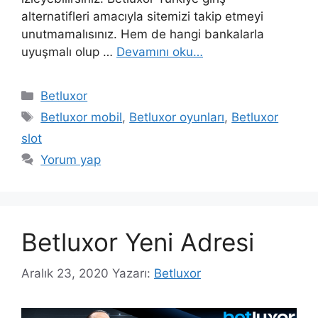
alternatifleri amacıyla sitemizi takip etmeyi
unutmamalısınız. Hem de hangi bankalarla
uyuşmalı olup …
Devamını oku…
Kategoriler
Betluxor
Etiketler
Betluxor mobil
,
Betluxor oyunları
,
Betluxor
slot
Yorum yap
Betluxor Yeni Adresi
Aralık 23, 2020
Yazarı:
Betluxor