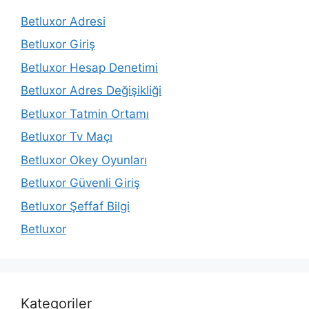
Betluxor Adresi
Betluxor Giriş
Betluxor Hesap Denetimi
Betluxor Adres Değişikliği
Betluxor Tatmin Ortamı
Betluxor Tv Maçı
Betluxor Okey Oyunları
Betluxor Güvenli Giriş
Betluxor Şeffaf Bilgi
Betluxor
Kategoriler