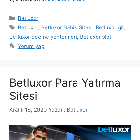
Kategoriler
Betluxor
Etiketler
Betluxor
,
Betluxor Bahis Sitesi
,
Betluxor git
,
Betluxor ödeme yöntemleri
,
Betluxor slot
Yorum yap
Betluxor Para Yatırma
Sitesi
Aralık 16, 2020
Yazarı:
Betluxor