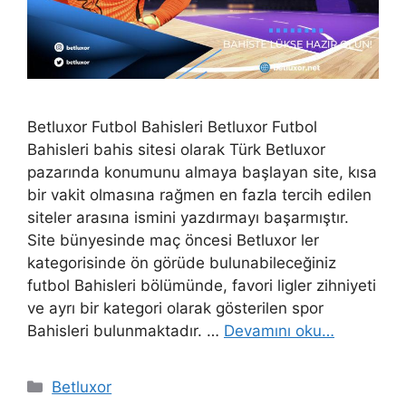
Betluxor Futbol Bahisleri Betluxor Futbol
Bahisleri bahis sitesi olarak Türk Betluxor
pazarında konumunu almaya başlayan site, kısa
bir vakit olmasına rağmen en fazla tercih edilen
siteler arasına ismini yazdırmayı başarmıştır.
Site bünyesinde maç öncesi Betluxor ler
kategorisinde ön görüde bulunabileceğiniz
futbol Bahisleri bölümünde, favori ligler zihniyeti
ve ayrı bir kategori olarak gösterilen spor
Bahisleri bulunmaktadır. …
Devamını oku…
Kategoriler
Betluxor