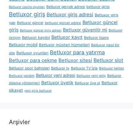
Betluxor gerçek adresi
betluxor girisi
Betluxor casino oyunları
Betluxor giriş
Betluxor giriş adresi
Betluxor giriş
Betluxor güncel
yap
Betluxor güncel
betluxor güncel adresi
giriş
Betluxor güvenilir mi
Betluxor
Betluxor güncel giriş adresi
Betluxor kayıt
Betluxor kaydol
Betluxor lisans
iletişim
Betluxor mobil
Betluxor müşteri hizmetleri
Betluxor nasıl bir
Betluxor para yatırma
Betluxor oyunları
site
Betluxor slot
Betluxor para çekme
Betluxor sitesi
Betluxor spor bahisleri
Betluxor tv
Betluxor TV İzle
Betluxor twitter
Betluxor yeni adresi
Betluxor
Betluxor yardım
Betluxor yeni giriş
Betluxor üyelik
Betluxor
ödeme yöntemleri
Betluxor üye ol
şikayet
yeni giris betluxor
Arşivler