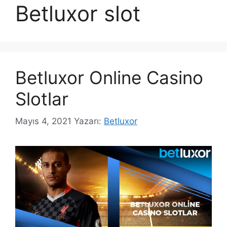
Betluxor slot
Betluxor Online Casino
Slotlar
Mayıs 4, 2021
Yazarı:
Betluxor