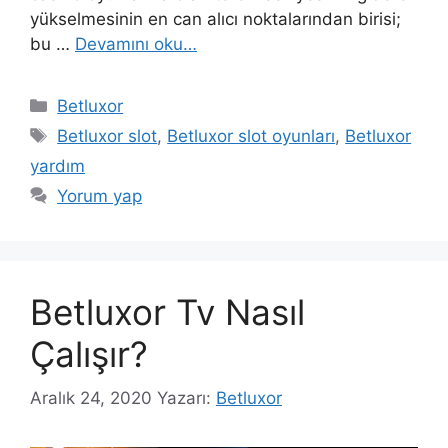
yükselmesinin en can alıcı noktalarından birisi;
bu …
Devamını oku…
Kategoriler
Betluxor
Etiketler
Betluxor slot
,
Betluxor slot oyunları
,
Betluxor
yardım
Yorum yap
Betluxor Tv Nasıl
Çalışır?
Aralık 24, 2020
Yazarı:
Betluxor