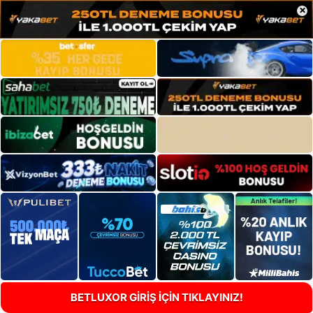
×
BETLUXOR GİRİŞ İÇİN TIKLAYINIZ!