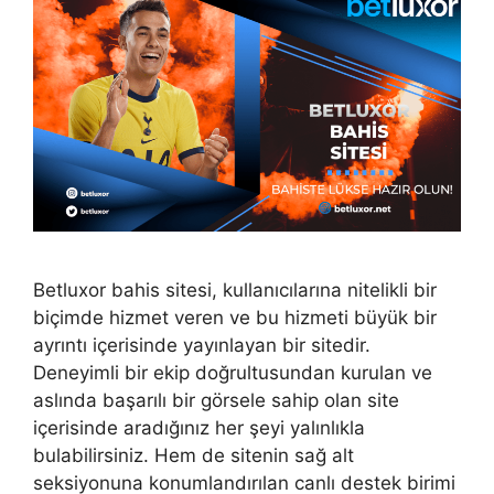
Betluxor bahis sitesi, kullanıcılarına nitelikli bir
biçimde hizmet veren ve bu hizmeti büyük bir
ayrıntı içerisinde yayınlayan bir sitedir.
Deneyimli bir ekip doğrultusundan kurulan ve
aslında başarılı bir görsele sahip olan site
içerisinde aradığınız her şeyi yalınlıkla
bulabilirsiniz. Hem de sitenin sağ alt
seksiyonuna konumlandırılan canlı destek birimi