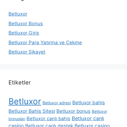
Betluxor
Betluxor Bonus
Betluxor Giriş
Betluxor Para Yatırma ve Çekme
Betluxor Şikayet
Etiketler
Betluxor
Betluxor bahis
Betluxor adresi
Betluxor Bahis Sitesi
Betluxor bonus
Betluxor
Betluxor canlı
Betluxor canlı bahis
bonusları
casino
Betluxor canlı destek
Betluxor casino