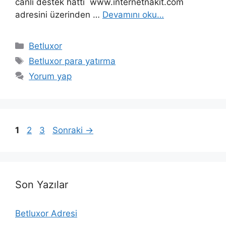
canlı destek hattı www.internetnakit.com
adresini üzerinden …
Devamını oku…
Kategoriler
Betluxor
Etiketler
Betluxor para yatırma
Yorum yap
Yazı
Sayfa
Sayfa
Sayfa
1
2
3
Sonraki
→
dolaşımı
Son Yazılar
Betluxor Adresi