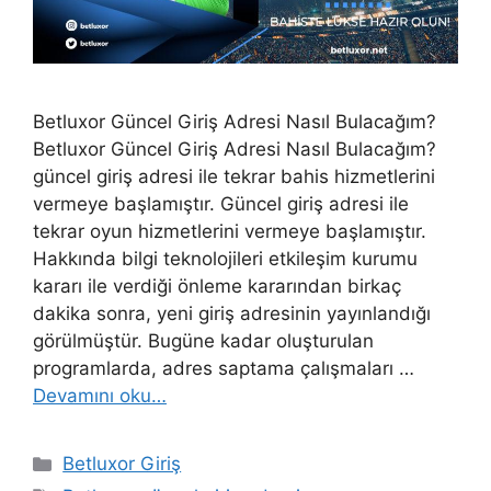
Betluxor Güncel Giriş Adresi Nasıl Bulacağım?
Betluxor Güncel Giriş Adresi Nasıl Bulacağım?
güncel giriş adresi ile tekrar bahis hizmetlerini
vermeye başlamıştır. Güncel giriş adresi ile
tekrar oyun hizmetlerini vermeye başlamıştır.
Hakkında bilgi teknolojileri etkileşim kurumu
kararı ile verdiği önleme kararından birkaç
dakika sonra, yeni giriş adresinin yayınlandığı
görülmüştür. Bugüne kadar oluşturulan
programlarda, adres saptama çalışmaları …
Devamını oku…
Kategoriler
Betluxor Giriş