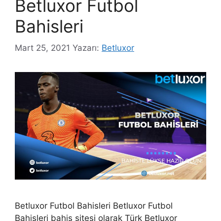
Betluxor Futbol
Bahisleri
Mart 25, 2021
Yazarı:
Betluxor
Betluxor Futbol Bahisleri Betluxor Futbol
Bahisleri bahis sitesi olarak Türk Betluxor