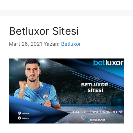
Betluxor Sitesi
Mart 26, 2021
Yazarı:
Betluxor