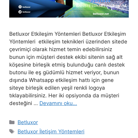
Betluxor Etkileşim Yöntemleri Betluxor Etkileşim
Yöntemleri etkileşim teknikleri üzerinden sitede
çevrimiçi olarak hizmet temin edebilirsiniz
bunun için müşteri destek ekibi sitenin sağ alt
köşesine birleşik etmiş bulunduğu canlı destek
butonu ile eş güdümlü hizmet veriyor, bunun
dışında Whatsapp etkileşim hattı için gene
siteye birleşik edilen yeşil renkli logoya
tıklayabilirsiniz. Her iki opsiyonda da müşteri
desteğini …
Devamını oku…
Kategoriler
Betluxor
Etiketler
Betluxor İletişim Yöntemleri