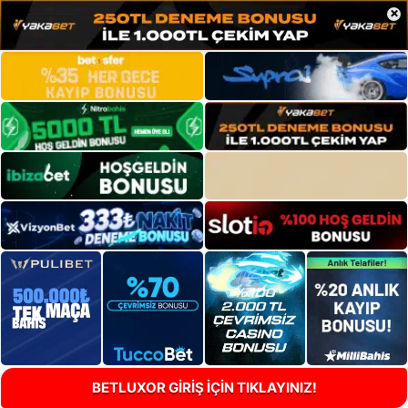
×
BETLUXOR GİRİŞ İÇİN TIKLAYINIZ!