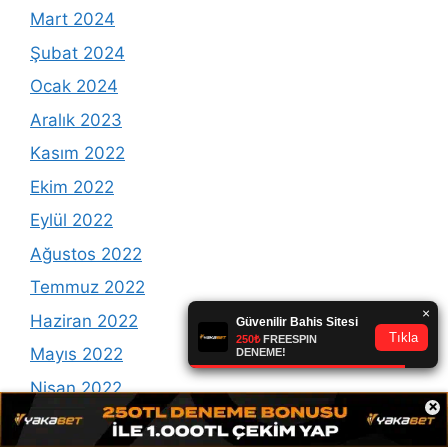
Mart 2024
Şubat 2024
Ocak 2024
Aralık 2023
Kasım 2022
Ekim 2022
Eylül 2022
Ağustos 2022
Temmuz 2022
Haziran 2022
Mayıs 2022
Nisan 2022
×
Ağustos 2021