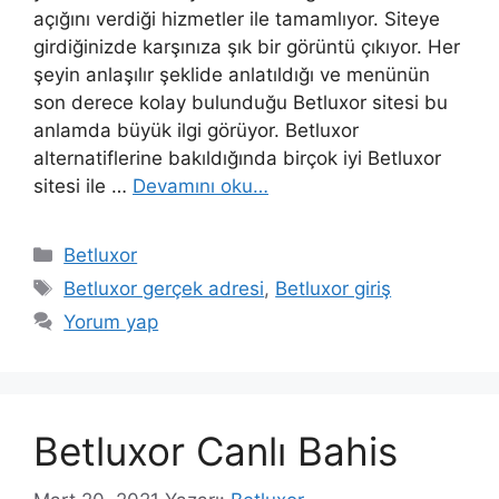
açığını verdiği hizmetler ile tamamlıyor. Siteye
girdiğinizde karşınıza şık bir görüntü çıkıyor. Her
şeyin anlaşılır şeklide anlatıldığı ve menünün
son derece kolay bulunduğu Betluxor sitesi bu
anlamda büyük ilgi görüyor. Betluxor
alternatiflerine bakıldığında birçok iyi Betluxor
sitesi ile …
Devamını oku…
Kategoriler
Betluxor
Etiketler
Betluxor gerçek adresi
,
Betluxor giriş
Yorum yap
Betluxor Canlı Bahis