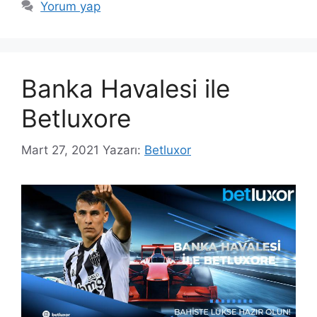
Yorum yap
Banka Havalesi ile
Betluxore
Mart 27, 2021
Yazarı:
Betluxor