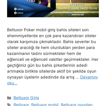
Betluxor Poker mobil giriş bahis siteleri son
ehemmiyetlerde en çok para kazandıran siteler
olarak karşımıza çıkmaktadır. Bahis severler bu
siteler aracılığı ile hem oturdukları yerden para
kazanmanın tadını sürmekteler hem de
eğlenceli ve eğlenceli vakitler geçirmekteler. Her
geçtiğimiz gün bu bahis şirketlerinin adedi
artmakla birlikte sitelerde aktif bir şekilde oyun
oynayan üyelerin adedinde da artış …
Devamını
oku…
Kategoriler
Betluxor Giriş
Etiketler
Betluxor
,
Betluxor mobil
,
Betluxor oyunları
,