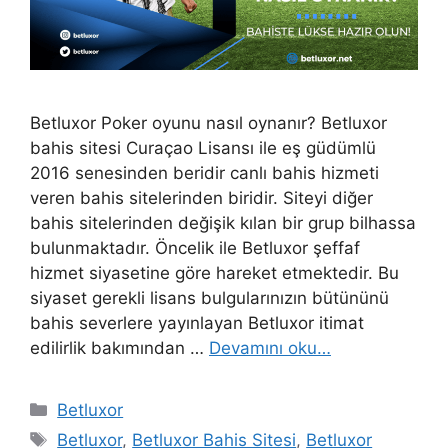
Betluxor Poker oyunu nasıl oynanır? Betluxor
bahis sitesi Curaçao Lisansı ile eş güdümlü
2016 senesinden beridir canlı bahis hizmeti
veren bahis sitelerinden biridir. Siteyi diğer
bahis sitelerinden değişik kılan bir grup bilhassa
bulunmaktadır. Öncelik ile Betluxor şeffaf
hizmet siyasetine göre hareket etmektedir. Bu
siyaset gerekli lisans bulgularınızın bütününü
bahis severlere yayınlayan Betluxor itimat
edilirlik bakımından …
Devamını oku…
Kategoriler
Betluxor
Etiketler
Betluxor
,
Betluxor Bahis Sitesi
,
Betluxor