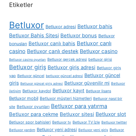
Etiketler
Betluxor
Betluxor bahis
Betluxor adresi
Betluxor Bahis Sitesi
Betluxor bonus
Betluxor
Betluxor canlı
Betluxor canlı bahis
bonusları
casino
Betluxor canlı destek
Betluxor casino
Betluxor gerçek adresi
betluxor girisi
Betluxor casino oyunları
Betluxor giriş
Betluxor giriş adresi
Betluxor giriş
Betluxor güncel
yap
Betluxor güncel
betluxor güncel adresi
giriş
Betluxor güvenilir mi
Betluxor
Betluxor güncel giriş adresi
Betluxor kayıt
Betluxor kaydol
Betluxor lisans
iletişim
Betluxor mobil
Betluxor müşteri hizmetleri
Betluxor nasıl bir
Betluxor para yatırma
Betluxor oyunları
site
Betluxor slot
Betluxor para çekme
Betluxor sitesi
Betluxor spor bahisleri
Betluxor tv
Betluxor TV İzle
Betluxor twitter
Betluxor yeni adresi
Betluxor
Betluxor yardım
Betluxor yeni giriş