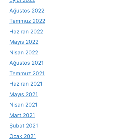
Eylül 2022
Ağustos 2022
Temmuz 2022
Haziran 2022
Mayıs 2022
Nisan 2022
Ağustos 2021
Temmuz 2021
Haziran 2021
Mayıs 2021
Nisan 2021
Mart 2021
Şubat 2021
Ocak 2021