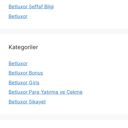
Betluxor Şeffaf Bilgi
Betluxor
Kategoriler
Betluxor
Betluxor Bonus
Betluxor Giriş
Betluxor Para Yatırma ve Çekme
Betluxor Şikayet