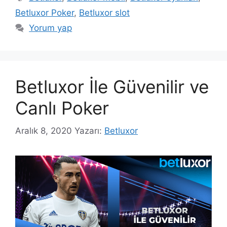
Betluxor Poker
,
Betluxor slot
Yorum yap
Betluxor İle Güvenilir ve
Canlı Poker
Aralık 8, 2020
Yazarı:
Betluxor