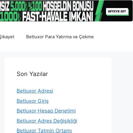
Şikayet
Betluxor Para Yatırma ve Çekme
Son Yazılar
Betluxor Adresi
Betluxor Giriş
Betluxor Hesap Denetimi
Betluxor Adres Değişikliği
Betluxor Tatmin Ortamı