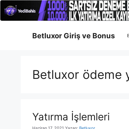
İçeriğe
atla
Betluxor Giriş ve Bonus
Betluxor ödeme 
Yatırma İşlemleri
Haziran 17, 2021
Yazarı:
Betluxor