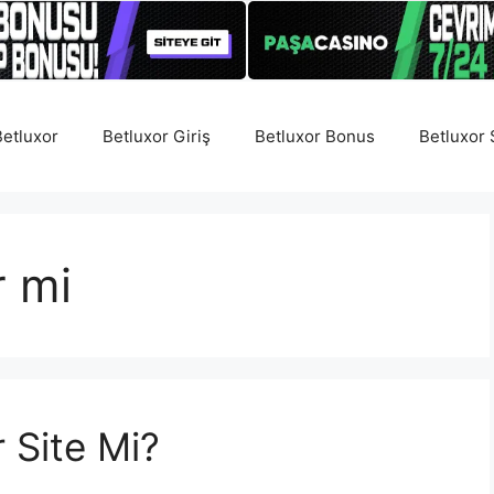
Betluxor
Betluxor Giriş
Betluxor Bonus
Betluxor 
r mi
r Site Mi?