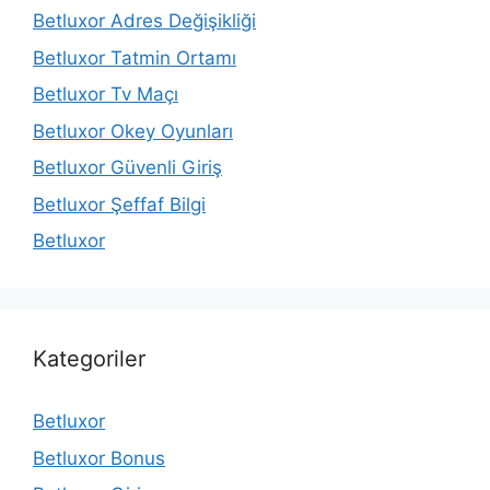
Betluxor Adres Değişikliği
Betluxor Tatmin Ortamı
Betluxor Tv Maçı
Betluxor Okey Oyunları
Betluxor Güvenli Giriş
Betluxor Şeffaf Bilgi
Betluxor
Kategoriler
Betluxor
Betluxor Bonus