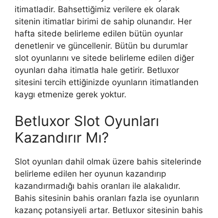
itimatladir. Bahsettiğimiz verilere ek olarak
sitenin itimatlar birimi de sahip olunandır. Her
hafta sitede belirleme edilen bütün oyunlar
denetlenir ve güncellenir. Bütün bu durumlar
slot oyunlarını ve sitede belirleme edilen diğer
oyunları daha itimatla hale getirir. Betluxor
sitesini tercih ettiğinizde oyunların itimatlanden
kaygı etmenize gerek yoktur.
Betluxor Slot Oyunları
Kazandırır Mı?
Slot oyunları dahil olmak üzere bahis sitelerinde
belirleme edilen her oyunun kazandırıp
kazandırmadığı bahis oranları ile alakalıdır.
Bahis sitesinin bahis oranları fazla ise oyunların
kazanç potansiyeli artar. Betluxor sitesinin bahis