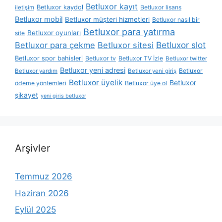
Betluxor kayıt
Betluxor kaydol
Betluxor lisans
iletişim
Betluxor mobil
Betluxor müşteri hizmetleri
Betluxor nasıl bir
Betluxor para yatırma
Betluxor oyunları
site
Betluxor slot
Betluxor para çekme
Betluxor sitesi
Betluxor spor bahisleri
Betluxor tv
Betluxor TV İzle
Betluxor twitter
Betluxor yeni adresi
Betluxor
Betluxor yardım
Betluxor yeni giriş
Betluxor üyelik
Betluxor
ödeme yöntemleri
Betluxor üye ol
şikayet
yeni giris betluxor
Arşivler
Temmuz 2026
Haziran 2026
Eylül 2025