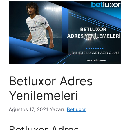
Betluxor Adres
Yenilemeleri
Ağustos 17, 2021
Yazarı:
Betluxor
Betluxor Adres