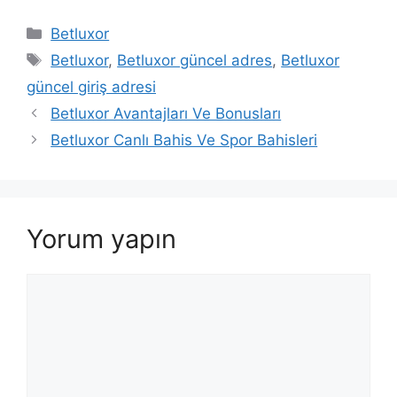
Kategoriler
Betluxor
Etiketler
Betluxor
,
Betluxor güncel adres
,
Betluxor
güncel giriş adresi
Yazı
Betluxor Avantajları Ve Bonusları
dolaşımı
Betluxor Canlı Bahis Ve Spor Bahisleri
Yorum yapın
Yorum