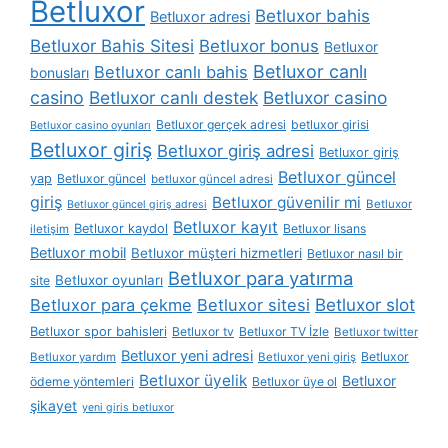
Betluxor
Betluxor bahis
Betluxor adresi
Betluxor Bahis Sitesi
Betluxor bonus
Betluxor
Betluxor canlı
Betluxor canlı bahis
bonusları
casino
Betluxor canlı destek
Betluxor casino
Betluxor gerçek adresi
betluxor girisi
Betluxor casino oyunları
Betluxor giriş
Betluxor giriş adresi
Betluxor giriş
Betluxor güncel
yap
Betluxor güncel
betluxor güncel adresi
giriş
Betluxor güvenilir mi
Betluxor
Betluxor güncel giriş adresi
Betluxor kayıt
Betluxor kaydol
Betluxor lisans
iletişim
Betluxor mobil
Betluxor müşteri hizmetleri
Betluxor nasıl bir
Betluxor para yatırma
Betluxor oyunları
site
Betluxor slot
Betluxor para çekme
Betluxor sitesi
Betluxor spor bahisleri
Betluxor tv
Betluxor TV İzle
Betluxor twitter
Betluxor yeni adresi
Betluxor
Betluxor yardım
Betluxor yeni giriş
Betluxor üyelik
Betluxor
ödeme yöntemleri
Betluxor üye ol
şikayet
yeni giris betluxor