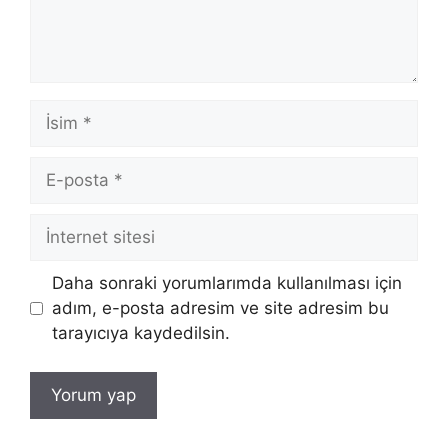
İsim
E-
posta
İnternet
sitesi
Daha sonraki yorumlarımda kullanılması için
adım, e-posta adresim ve site adresim bu
tarayıcıya kaydedilsin.