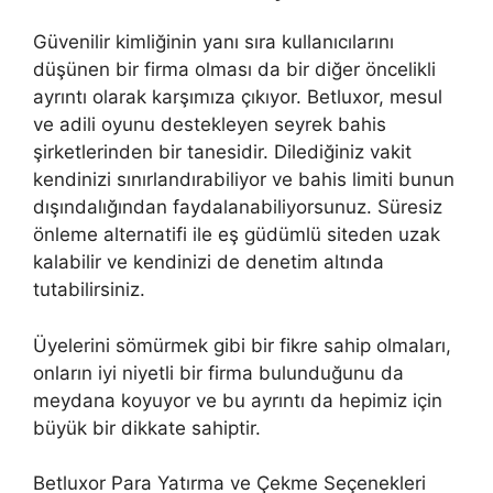
Güvenilir kimliğinin yanı sıra kullanıcılarını
düşünen bir firma olması da bir diğer öncelikli
ayrıntı olarak karşımıza çıkıyor. Betluxor, mesul
ve adili oyunu destekleyen seyrek bahis
şirketlerinden bir tanesidir. Dilediğiniz vakit
kendinizi sınırlandırabiliyor ve bahis limiti bunun
dışındalığından faydalanabiliyorsunuz. Süresiz
önleme alternatifi ile eş güdümlü siteden uzak
kalabilir ve kendinizi de denetim altında
tutabilirsiniz.
Üyelerini sömürmek gibi bir fikre sahip olmaları,
onların iyi niyetli bir firma bulunduğunu da
meydana koyuyor ve bu ayrıntı da hepimiz için
büyük bir dikkate sahiptir.
Betluxor Para Yatırma ve Çekme Seçenekleri