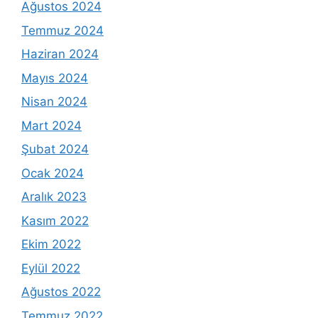
Ağustos 2024
Temmuz 2024
Haziran 2024
Mayıs 2024
Nisan 2024
Mart 2024
Şubat 2024
Ocak 2024
Aralık 2023
Kasım 2022
Ekim 2022
Eylül 2022
Ağustos 2022
Temmuz 2022