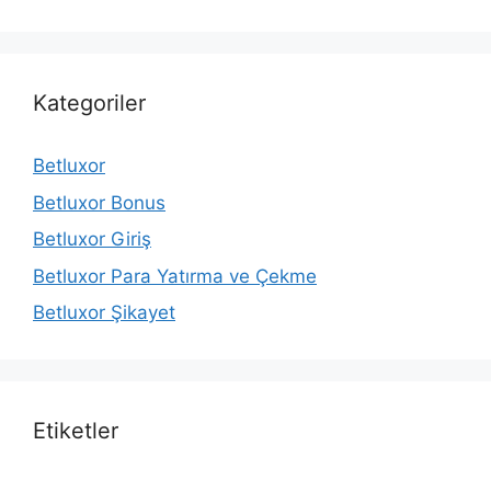
Kategoriler
Betluxor
Betluxor Bonus
Betluxor Giriş
Betluxor Para Yatırma ve Çekme
Betluxor Şikayet
Etiketler