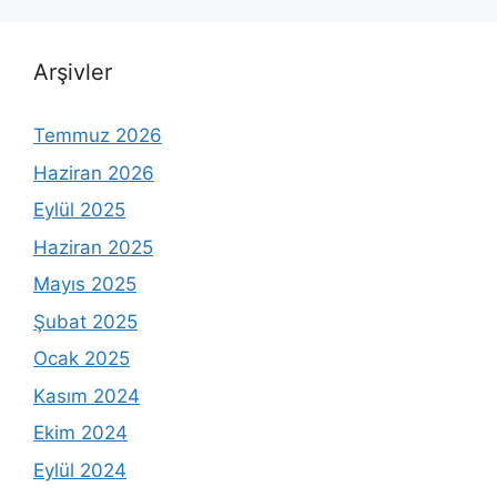
Arşivler
Temmuz 2026
Haziran 2026
Eylül 2025
Haziran 2025
Mayıs 2025
Şubat 2025
Ocak 2025
Kasım 2024
Ekim 2024
Eylül 2024