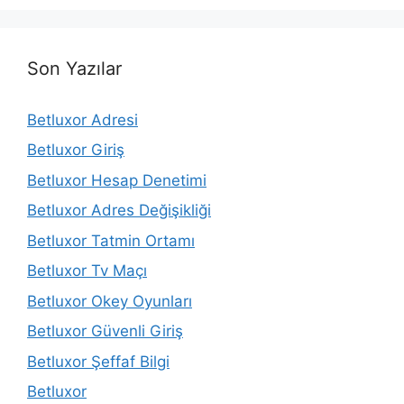
Son Yazılar
Betluxor Adresi
Betluxor Giriş
Betluxor Hesap Denetimi
Betluxor Adres Değişikliği
Betluxor Tatmin Ortamı
Betluxor Tv Maçı
Betluxor Okey Oyunları
Betluxor Güvenli Giriş
Betluxor Şeffaf Bilgi
Betluxor