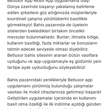
Betluxor App Mobil App uygulamaına ulaş!
Dünya üzerinde başarıyı yakalamış belirleme
edilen şirketlere göz attığımızda müşterileriyle
koordineli çalışma yürüttüklerini basitlikle
görmekteyiz! Bahis pazarında de üyelerin
sitelerden bekledikleri birtakım öncelikli
mevzular bulunmaktadır. Bunlar; itimatla bölge,
kullanım basitlığı, fazla miktarlar ve bonusların
tatmin edecek seviyede olması diyebiliriz.
Betluxor bahis sitesinin aranan bütün vasıflara
uyduğunu ve app uygulamaıyla eş güdümlü yeni
tertipe ayak uydurduğunu söyleyebiliriz!
Bahis pazarındaki yenilikleriyle Betluxor app
uygulamaını yürütmüş bulunduğu çalışmalar
vasıtası ile mobil cihazlarınıza getirmeyi başardı!
Geliştirilen uygulamalar içersinde en kullanımı
basit olma özelliği ile ilk indirime açıldığı günden