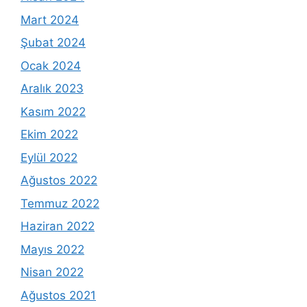
Mart 2024
Şubat 2024
Ocak 2024
Aralık 2023
Kasım 2022
Ekim 2022
Eylül 2022
Ağustos 2022
Temmuz 2022
Haziran 2022
Mayıs 2022
Nisan 2022
Ağustos 2021