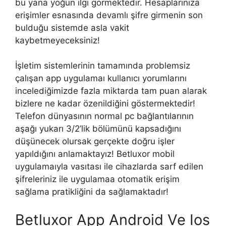
bu yana yoğun ilgi görmektedir. Hesaplarınıza
erişimler esnasında devamlı şifre girmenin son
bulduğu sistemde asla vakit
kaybetmeyeceksiniz!
İşletim sistemlerinin tamamında problemsiz
çalışan app uygulamaı kullanıcı yorumlarını
incelediğimizde fazla miktarda tam puan alarak
bizlere ne kadar özenildiğini göstermektedir!
Telefon dünyasının normal pc bağlantılarının
aşağı yukarı 3/2’lik bölümünü kapsadığını
düşünecek olursak gerçekte doğru işler
yapıldığını anlamaktayız! Betluxor mobil
uygulamaıyla vasıtası ile cihazlarda sarf edilen
şifreleriniz ile uygulamaa otomatik erişim
sağlama pratikliğini da sağlamaktadır!
Betluxor App Android Ve Ios