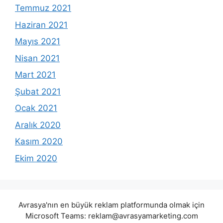
Temmuz 2021
Haziran 2021
Mayıs 2021
Nisan 2021
Mart 2021
Şubat 2021
Ocak 2021
Aralık 2020
Kasım 2020
Ekim 2020
Avrasya'nın en büyük reklam platformunda olmak için
Microsoft Teams:
reklam@avrasyamarketing.com