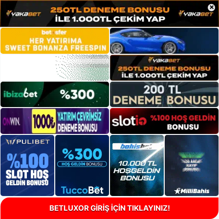
×
BETLUXOR GİRİŞ İÇİN TIKLAYINIZ!