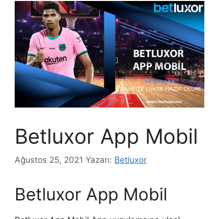
Betluxor App Mobil
Ağustos 25, 2021
Yazarı:
Betluxor
Betluxor App Mobil