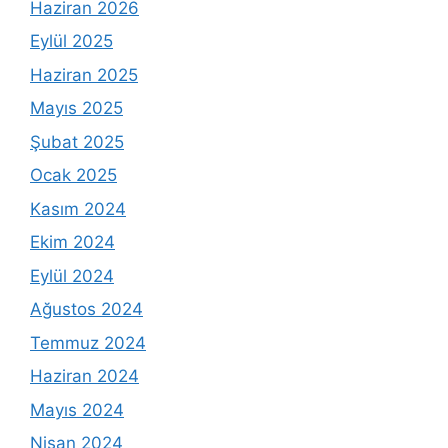
Haziran 2026
Eylül 2025
Haziran 2025
Mayıs 2025
Şubat 2025
Ocak 2025
Kasım 2024
Ekim 2024
Eylül 2024
Ağustos 2024
Temmuz 2024
Haziran 2024
Mayıs 2024
Nisan 2024