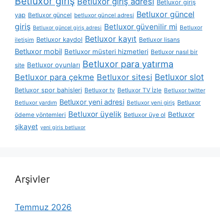
Betluxor giriş
Betluxor giriş adresi
Betluxor giriş
Betluxor güncel
yap
Betluxor güncel
betluxor güncel adresi
giriş
Betluxor güvenilir mi
Betluxor
Betluxor güncel giriş adresi
Betluxor kayıt
Betluxor kaydol
Betluxor lisans
iletişim
Betluxor mobil
Betluxor müşteri hizmetleri
Betluxor nasıl bir
Betluxor para yatırma
Betluxor oyunları
site
Betluxor slot
Betluxor para çekme
Betluxor sitesi
Betluxor spor bahisleri
Betluxor tv
Betluxor TV İzle
Betluxor twitter
Betluxor yeni adresi
Betluxor
Betluxor yardım
Betluxor yeni giriş
Betluxor üyelik
Betluxor
ödeme yöntemleri
Betluxor üye ol
şikayet
yeni giris betluxor
Arşivler
Temmuz 2026