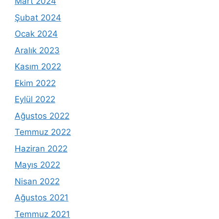
Mart 2024
Şubat 2024
Ocak 2024
Aralık 2023
Kasım 2022
Ekim 2022
Eylül 2022
Ağustos 2022
Temmuz 2022
Haziran 2022
Mayıs 2022
Nisan 2022
Ağustos 2021
Temmuz 2021