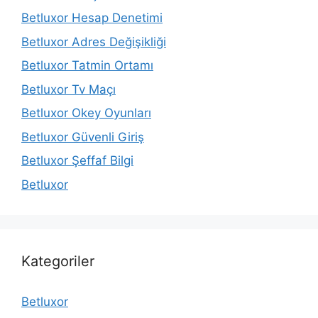
Betluxor Hesap Denetimi
Betluxor Adres Değişikliği
Betluxor Tatmin Ortamı
Betluxor Tv Maçı
Betluxor Okey Oyunları
Betluxor Güvenli Giriş
Betluxor Şeffaf Bilgi
Betluxor
Kategoriler
Betluxor