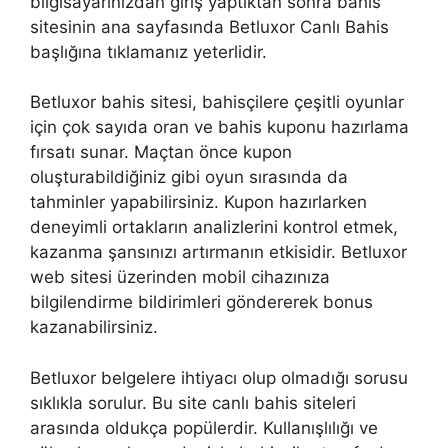
bilgisayarınızdan giriş yaptıktan sonra bahis
sitesinin ana sayfasında Betluxor Canlı Bahis
başlığına tıklamanız yeterlidir.
Betluxor bahis sitesi, bahisçilere çeşitli oyunlar
için çok sayıda oran ve bahis kuponu hazırlama
fırsatı sunar. Maçtan önce kupon
oluşturabildiğiniz gibi oyun sırasında da
tahminler yapabilirsiniz. Kupon hazırlarken
deneyimli ortakların analizlerini kontrol etmek,
kazanma şansınızı artırmanın etkisidir. Betluxor
web sitesi üzerinden mobil cihazınıza
bilgilendirme bildirimleri göndererek bonus
kazanabilirsiniz.
Betluxor belgelere ihtiyacı olup olmadığı sorusu
sıklıkla sorulur. Bu site canlı bahis siteleri
arasında oldukça popülerdir. Kullanışlılığı ve