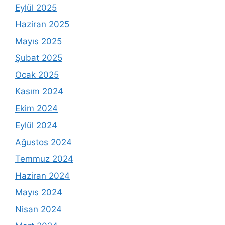
Eylül 2025
Haziran 2025
Mayıs 2025
Şubat 2025
Ocak 2025
Kasım 2024
Ekim 2024
Eylül 2024
Ağustos 2024
Temmuz 2024
Haziran 2024
Mayıs 2024
Nisan 2024