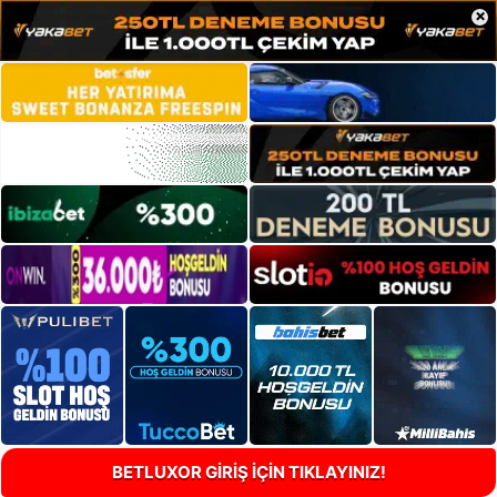
×
BETLUXOR GİRİŞ İÇİN TIKLAYINIZ!