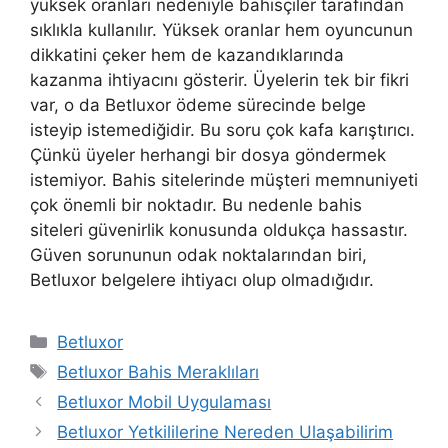
yüksek oranları nedeniyle bahisçiler tarafından
sıklıkla kullanılır. Yüksek oranlar hem oyuncunun
dikkatini çeker hem de kazandıklarında
kazanma ihtiyacını gösterir. Üyelerin tek bir fikri
var, o da Betluxor ödeme sürecinde belge
isteyip istemediğidir. Bu soru çok kafa karıştırıcı.
Çünkü üyeler herhangi bir dosya göndermek
istemiyor. Bahis sitelerinde müşteri memnuniyeti
çok önemli bir noktadır. Bu nedenle bahis
siteleri güvenirlik konusunda oldukça hassastır.
Güven sorununun odak noktalarından biri,
Betluxor belgelere ihtiyacı olup olmadığıdır.
Kategoriler
Betluxor
Etiketler
Betluxor Bahis Meraklıları
Yazı
Betluxor Mobil Uygulaması
dolaşımı
Betluxor Yetkililerine Nereden Ulaşabilirim