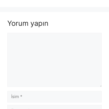
Yorum yapın
Yorum
İsim
E-