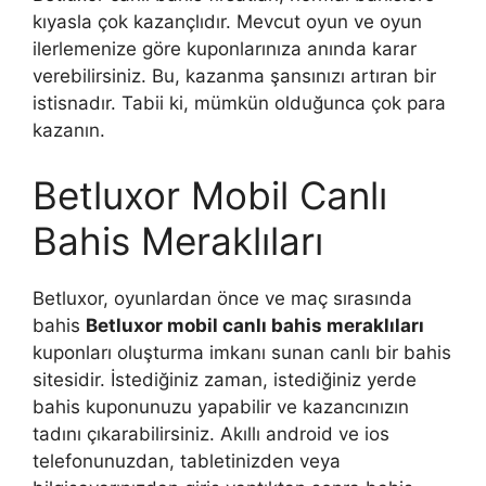
kıyasla çok kazançlıdır. Mevcut oyun ve oyun
ilerlemenize göre kuponlarınıza anında karar
verebilirsiniz. Bu, kazanma şansınızı artıran bir
istisnadır. Tabii ki, mümkün olduğunca çok para
kazanın.
Betluxor Mobil Canlı
Bahis Meraklıları
Betluxor, oyunlardan önce ve maç sırasında
bahis
Betluxor mobil canlı bahis meraklıları
kuponları oluşturma imkanı sunan canlı bir bahis
sitesidir. İstediğiniz zaman, istediğiniz yerde
bahis kuponunuzu yapabilir ve kazancınızın
tadını çıkarabilirsiniz. Akıllı android ve ios
telefonunuzdan, tabletinizden veya