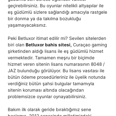
geçirebilirsiniz. Bu oyunlar nitelikli altyapılar ile
eş güdümlü sizlere sağlandığı amacıyla rastgele
bir donma ya da takılma bozukluğu
yaşamayacaksınız.
Peki Betluxor itimat edilir mi? Sevilen sitelerden
biri olan
Betluxor bahis sitesi,
Curaçao gaming
şirketinden aldığı lisans ile eş güdümlü hizmet
vermektedir. Tamamen meşru bir biçimde
hizmet veren sitenin lisans numarasının 8048 /
JAZ bulunduğu görülüyor. Bu lisans vasıtası ile
bütün ödeme prosedürleriniz ile üyelik notunda
verdiğiniz bütün şahsi bulgular tamamıyla
sitenin koruması altında olacağından
problemsizce oyunlar oynayabilirsiniz.
Bakım ilk olarak geride bıraktığımız sene