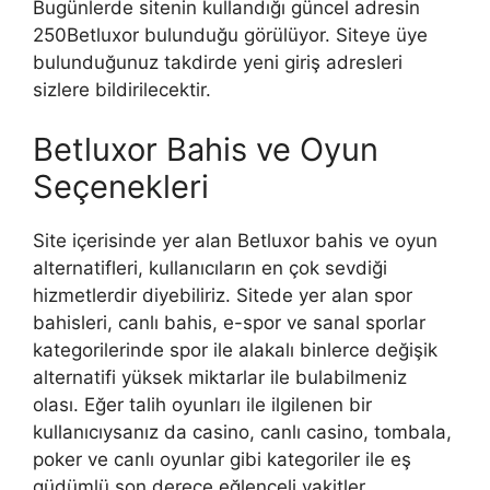
Bugünlerde sitenin kullandığı güncel adresin
250Betluxor bulunduğu görülüyor. Siteye üye
bulunduğunuz takdirde yeni giriş adresleri
sizlere bildirilecektir.
Betluxor Bahis ve Oyun
Seçenekleri
Site içerisinde yer alan Betluxor bahis ve oyun
alternatifleri, kullanıcıların en çok sevdiği
hizmetlerdir diyebiliriz. Sitede yer alan spor
bahisleri, canlı bahis, e-spor ve sanal sporlar
kategorilerinde spor ile alakalı binlerce değişik
alternatifi yüksek miktarlar ile bulabilmeniz
olası. Eğer talih oyunları ile ilgilenen bir
kullanıcıysanız da casino, canlı casino, tombala,
poker ve canlı oyunlar gibi kategoriler ile eş
güdümlü son derece eğlenceli vakitler