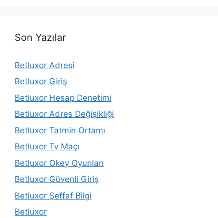
Son Yazılar
Betluxor Adresi
Betluxor Giriş
Betluxor Hesap Denetimi
Betluxor Adres Değişikliği
Betluxor Tatmin Ortamı
Betluxor Tv Maçı
Betluxor Okey Oyunları
Betluxor Güvenli Giriş
Betluxor Şeffaf Bilgi
Betluxor