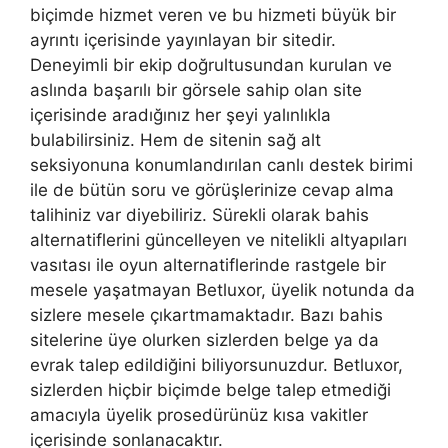
biçimde hizmet veren ve bu hizmeti büyük bir
ayrıntı içerisinde yayınlayan bir sitedir.
Deneyimli bir ekip doğrultusundan kurulan ve
aslında başarılı bir görsele sahip olan site
içerisinde aradığınız her şeyi yalınlıkla
bulabilirsiniz. Hem de sitenin sağ alt
seksiyonuna konumlandırılan canlı destek birimi
ile de bütün soru ve görüşlerinize cevap alma
talihiniz var diyebiliriz. Sürekli olarak bahis
alternatiflerini güncelleyen ve nitelikli altyapıları
vasıtası ile oyun alternatiflerinde rastgele bir
mesele yaşatmayan Betluxor, üyelik notunda da
sizlere mesele çıkartmamaktadır. Bazı bahis
sitelerine üye olurken sizlerden belge ya da
evrak talep edildiğini biliyorsunuzdur. Betluxor,
sizlerden hiçbir biçimde belge talep etmediği
amacıyla üyelik prosedürünüz kısa vakitler
içerisinde sonlanacaktır.