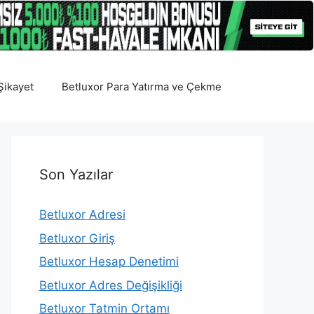
Şikayet
Betluxor Para Yatırma ve Çekme
Son Yazılar
Betluxor Adresi
Betluxor Giriş
Betluxor Hesap Denetimi
Betluxor Adres Değişikliği
Betluxor Tatmin Ortamı