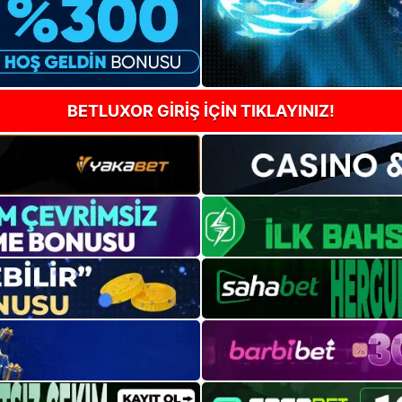
BETLUXOR GİRİŞ İÇİN TIKLAYINIZ!