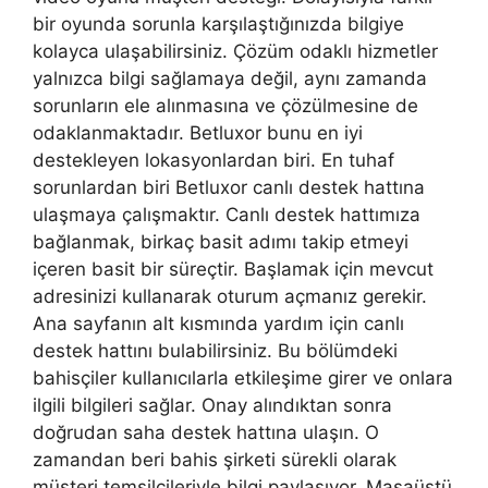
bir oyunda sorunla karşılaştığınızda bilgiye
kolayca ulaşabilirsiniz. Çözüm odaklı hizmetler
yalnızca bilgi sağlamaya değil, aynı zamanda
sorunların ele alınmasına ve çözülmesine de
odaklanmaktadır. Betluxor bunu en iyi
destekleyen lokasyonlardan biri. En tuhaf
sorunlardan biri Betluxor canlı destek hattına
ulaşmaya çalışmaktır. Canlı destek hattımıza
bağlanmak, birkaç basit adımı takip etmeyi
içeren basit bir süreçtir. Başlamak için mevcut
adresinizi kullanarak oturum açmanız gerekir.
Ana sayfanın alt kısmında yardım için canlı
destek hattını bulabilirsiniz. Bu bölümdeki
bahisçiler kullanıcılarla etkileşime girer ve onlara
ilgili bilgileri sağlar. Onay alındıktan sonra
doğrudan saha destek hattına ulaşın. O
zamandan beri bahis şirketi sürekli olarak
müşteri temsilcileriyle bilgi paylaşıyor. Masaüstü