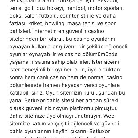
ve uygulama alanı oldukça geniştir. Beyzbol,
tenis, golf, buz hokeyi, hentbol, ​​motor sporları,
boks, salon futbolu, counter-strike ve daha
fazlası, kriket, bowling, masa tenisi ve spor
bahisleri. İnternetin en güvenilir casino
sitelerinden biri olarak bu casino oyunlarını
oynayan kullanıcılar güvenli bir şekilde eğlenceli
oyunlar oynayabilir ve casino bölümümüzde
yaşama fırsatına sahip olabilirler. İster acemi
ister deneyimli bir oyuncu olun, üye olduktan
sonra hem canlı casino hem de normal casino
bölümlerinde hemen heyecan verici oyunlara
katılabilirsiniz. Oyun sitemizin kuruluşundan bu
yana, Betluxor bahis sitesi her açıdan sürekli
olarak güvenilir bir oyun platformu olmuştur.
Bahis sitemize üye olmayı unutmayın. Web
sitemize katılın ve çeşitli eğlenceli ve güvenli
bahis oyunlarının keyfini çıkarın. Betluxor