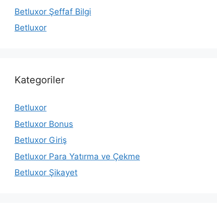
Betluxor Şeffaf Bilgi
Betluxor
Kategoriler
Betluxor
Betluxor Bonus
Betluxor Giriş
Betluxor Para Yatırma ve Çekme
Betluxor Şikayet