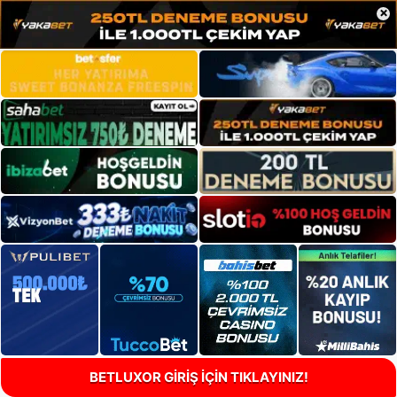
×
BETLUXOR GİRİŞ İÇİN TIKLAYINIZ!