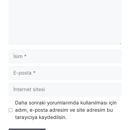
İsim
E-
posta
İnternet
sitesi
Daha sonraki yorumlarımda kullanılması için
adım, e-posta adresim ve site adresim bu
tarayıcıya kaydedilsin.