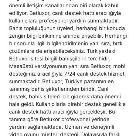
önemli iletişim kanallarından biri olarak kabul
ediliyor. Betluxor, canlı destek hattı aracılığıyla
kullanıcılara profesyonel yardım sunmaktadır.
Bahis topluluğunun üyeleri, herhangi bir konuda
zengin bilgi birikimine anında erişebilir. Herhangi
bir sorunla ilgili bilgilendirilmenin yanı sıra, hızlı
çözümlere de erişebileceksiniz. Türkiye’deki
Betluxor sitesi bilgili bahisçilerin tercihidir.
Masaüstü versiyonunun yanı sıra Betluxor, mobil
desteğimiz aracılığıyla 7/24 canlı destek hizmeti
sunmaktadır. Betluxor, Türkiye pazarının en
tanınmış bahis şirketlerinden biridir. Canlı
destek, bahis siteleri için giderek daha önemli
hale geldi. Kullanıcılarla birebir destek genellikle
canlı destek hattı aracılığıyla gerçekleşir. Bu
tanıma göre Betluxor profesyonel yerinde
yardım sağlamaktadır. Uzman ve deneyimli
video oyunu müşteri desteği. Dolayısıyla farklı