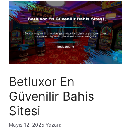
Betluxor En
Güvenilir Bahis
Sitesi
Mayıs 12, 2025
Yazarı: