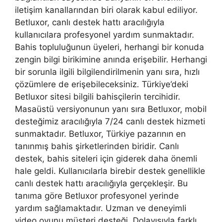
iletişim kanallarından biri olarak kabul ediliyor.
Betluxor, canlı destek hattı aracılığıyla
kullanıcılara profesyonel yardım sunmaktadır.
Bahis topluluğunun üyeleri, herhangi bir konuda
zengin bilgi birikimine anında erişebilir. Herhangi
bir sorunla ilgili bilgilendirilmenin yanı sıra, hızlı
çözümlere de erişebileceksiniz. Türkiye’deki
Betluxor sitesi bilgili bahisçilerin tercihidir.
Masaüstü versiyonunun yanı sıra Betluxor, mobil
desteğimiz aracılığıyla 7/24 canlı destek hizmeti
sunmaktadır. Betluxor, Türkiye pazarının en
tanınmış bahis şirketlerinden biridir. Canlı
destek, bahis siteleri için giderek daha önemli
hale geldi. Kullanıcılarla birebir destek genellikle
canlı destek hattı aracılığıyla gerçekleşir. Bu
tanıma göre Betluxor profesyonel yerinde
yardım sağlamaktadır. Uzman ve deneyimli
video oyunu müşteri desteği. Dolayısıyla farklı