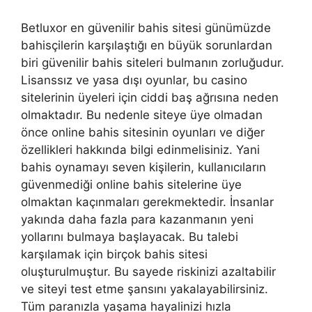
Betluxor en güvenilir bahis sitesi günümüzde
bahisçilerin karşılaştığı en büyük sorunlardan
biri güvenilir bahis siteleri bulmanın zorluğudur.
Lisanssız ve yasa dışı oyunlar, bu casino
sitelerinin üyeleri için ciddi baş ağrısına neden
olmaktadır. Bu nedenle siteye üye olmadan
önce online bahis sitesinin oyunları ve diğer
özellikleri hakkında bilgi edinmelisiniz. Yani
bahis oynamayı seven kişilerin, kullanıcıların
güvenmediği online bahis sitelerine üye
olmaktan kaçınmaları gerekmektedir. İnsanlar
yakında daha fazla para kazanmanın yeni
yollarını bulmaya başlayacak. Bu talebi
karşılamak için birçok bahis sitesi
oluşturulmuştur. Bu sayede riskinizi azaltabilir
ve siteyi test etme şansını yakalayabilirsiniz.
Tüm paranızla yaşama hayalinizi hızla