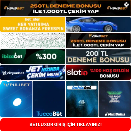
×
BETLUXOR GİRİŞ İÇİN TIKLAYINIZ!