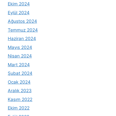
Ekim 2024
Eylül 2024
Ağustos 2024
Temmuz 2024
Haziran 2024
Mayıs 2024
Nisan 2024
Mart 2024
Şubat 2024
Ocak 2024
Aralık 2023
Kasım 2022
Ekim 2022