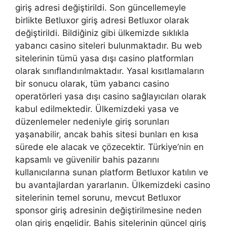
giriş adresi değiştirildi. Son güncellemeyle
birlikte Betluxor giriş adresi Betluxor olarak
değiştirildi. Bildiğiniz gibi ülkemizde sıklıkla
yabancı casino siteleri bulunmaktadır. Bu web
sitelerinin tümü yasa dışı casino platformları
olarak sınıflandırılmaktadır. Yasal kısıtlamaların
bir sonucu olarak, tüm yabancı casino
operatörleri yasa dışı casino sağlayıcıları olarak
kabul edilmektedir. Ülkemizdeki yasa ve
düzenlemeler nedeniyle giriş sorunları
yaşanabilir, ancak bahis sitesi bunları en kısa
sürede ele alacak ve çözecektir. Türkiye’nin en
kapsamlı ve güvenilir bahis pazarını
kullanıcılarına sunan platform Betluxor katılın ve
bu avantajlardan yararlanın. Ülkemizdeki casino
sitelerinin temel sorunu, mevcut Betluxor
sponsor giriş adresinin değiştirilmesine neden
olan giriş engelidir. Bahis sitelerinin güncel giriş