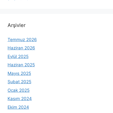
Arşivler
Temmuz 2026
Haziran 2026
Eylül 2025
Haziran 2025
Mayıs 2025
Şubat 2025
Ocak 2025
Kasım 2024
Ekim 2024