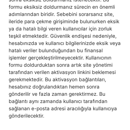
formu eksiksiz doldurmanız sürecin en önemli
adımlarından biridir. Sebebini sorarsanız site,
ileride para çekme girişiminde bulunurken eksik
ya da hatalı bilgi veren kullanıcılar için zorluk
teşkil etmektedir. Güvenlik endişesi nedeniyle,
hesabınızda ve kullanıcı bilgilerinizde eksik veya
hatalı veriler bulunduğundan bu finansal
işlemler gerçekleştirilmeyecektir. Kullanıcının
formu doldurduktan sonra artık site yönetimi
tarafından verilen aktivasyon linkini beklemesi
gerekmektedir. Bu aktivasyon bağlantıları,
hesabınız doğrulandıktan hemen sonra
gönderilir ve fazla zaman gerektirmez. Bu
bağlantı aynı zamanda kullanıcı tarafından
sağlanan e-posta adresi aracılığıyla kullanıcıya
gönderilecektir.