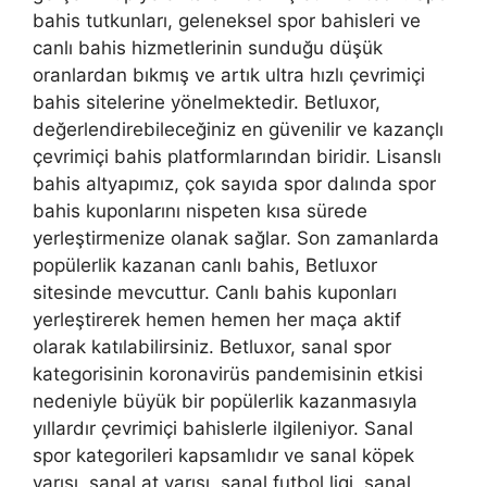
bahis tutkunları, geleneksel spor bahisleri ve
canlı bahis hizmetlerinin sunduğu düşük
oranlardan bıkmış ve artık ultra hızlı çevrimiçi
bahis sitelerine yönelmektedir. Betluxor,
değerlendirebileceğiniz en güvenilir ve kazançlı
çevrimiçi bahis platformlarından biridir. Lisanslı
bahis altyapımız, çok sayıda spor dalında spor
bahis kuponlarını nispeten kısa sürede
yerleştirmenize olanak sağlar. Son zamanlarda
popülerlik kazanan canlı bahis, Betluxor
sitesinde mevcuttur. Canlı bahis kuponları
yerleştirerek hemen hemen her maça aktif
olarak katılabilirsiniz. Betluxor, sanal spor
kategorisinin koronavirüs pandemisinin etkisi
nedeniyle büyük bir popülerlik kazanmasıyla
yıllardır çevrimiçi bahislerle ilgileniyor. Sanal
spor kategorileri kapsamlıdır ve sanal köpek
yarışı, sanal at yarışı, sanal futbol ligi, sanal