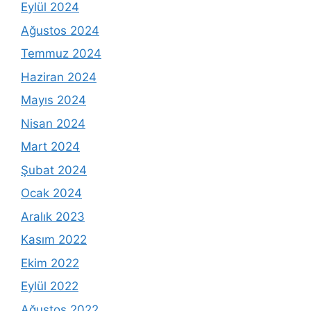
Eylül 2024
Ağustos 2024
Temmuz 2024
Haziran 2024
Mayıs 2024
Nisan 2024
Mart 2024
Şubat 2024
Ocak 2024
Aralık 2023
Kasım 2022
Ekim 2022
Eylül 2022
Ağustos 2022