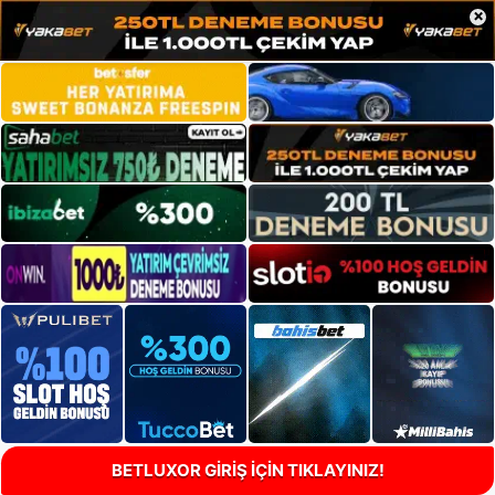
×
BETLUXOR GİRİŞ İÇİN TIKLAYINIZ!