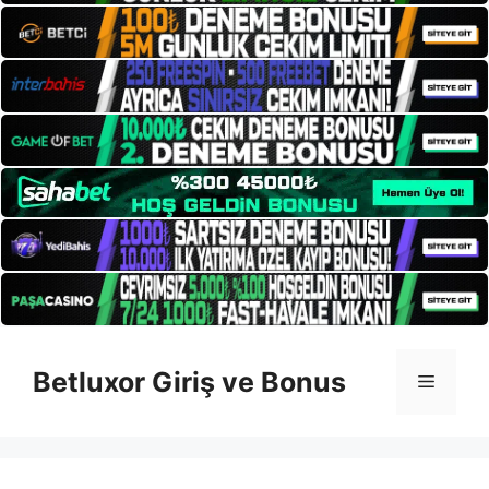
İçeriğe
atla
Betluxor Giriş ve Bonus
Menü