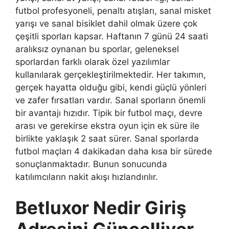
futbol profesyoneli, penaltı atışları, sanal misket
yarışı ve sanal bisiklet dahil olmak üzere çok
çeşitli sporları kapsar. Haftanın 7 günü 24 saati
aralıksız oynanan bu sporlar, geleneksel
sporlardan farklı olarak özel yazılımlar
kullanılarak gerçekleştirilmektedir. Her takımın,
gerçek hayatta olduğu gibi, kendi güçlü yönleri
ve zafer fırsatları vardır. Sanal sporların önemli
bir avantajı hızıdır. Tipik bir futbol maçı, devre
arası ve gerekirse ekstra oyun için ek süre ile
birlikte yaklaşık 2 saat sürer. Sanal sporlarda
futbol maçları 4 dakikadan daha kısa bir sürede
sonuçlanmaktadır. Bunun sonucunda
katılımcıların nakit akışı hızlandırılır.
Betluxor Nedir Giriş
Adresini Güncelliyor