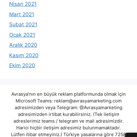
Nisan 2021
Mart 2021
Şubat 2021
Ocak 2021
Aralık 2020
Kasım 2020
Ekim 2020
Avrasya'nın en büyük reklam platformunda olmak için
Microsoft Teams:
reklam@avrasyamarketing.com
adresimizden veya Telegram: @Avrasyamarketing
adresimizden irtibat kurabilirsiniz. (Tek iletişim
adreslerimiz teams / telegram ve mail adresimizdir.
Harici hiçbir iletişim adresimiz bulunmamaktadır.
Lütfen itibar etmeyiniz.) Türkiye yasalarına göre 7258