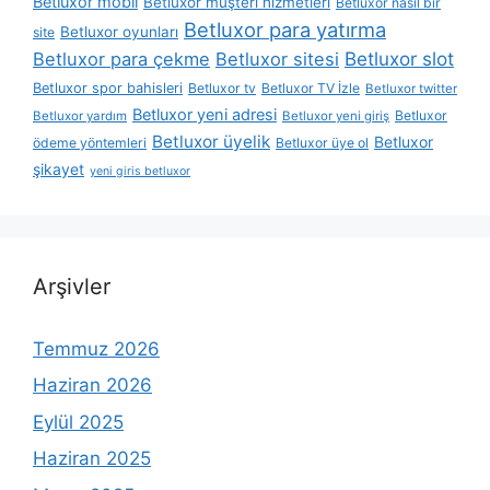
Betluxor mobil
Betluxor müşteri hizmetleri
Betluxor nasıl bir
Betluxor para yatırma
Betluxor oyunları
site
Betluxor slot
Betluxor para çekme
Betluxor sitesi
Betluxor spor bahisleri
Betluxor tv
Betluxor TV İzle
Betluxor twitter
Betluxor yeni adresi
Betluxor
Betluxor yardım
Betluxor yeni giriş
Betluxor üyelik
Betluxor
ödeme yöntemleri
Betluxor üye ol
şikayet
yeni giris betluxor
Arşivler
Temmuz 2026
Haziran 2026
Eylül 2025
Haziran 2025