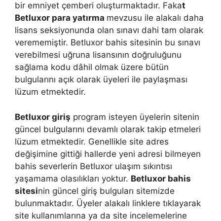
bir emniyet çemberi oluşturmaktadır. Faka
t
Betluxor para yatırma
mevzusu ile alakalı daha
lisans seksiyonunda olan sınavı dahi tam olarak
verememiştir. Betluxor bahis sitesinin bu sınavı
verebilmesi uğruna lisansının doğruluğunu
sağlama kodu dâhil olmak üzere bütün
bulgularını açık olarak üyeleri ile paylaşması
lüzum etmektedir.
Betluxor giriş
program isteyen üyelerin sitenin
güncel bulgularını devamlı olarak takip etmeleri
lüzum etmektedir. Genellikle site adres
değişimine gittiği hallerde yeni adresi bilmeyen
bahis severlerin Betluxor ulaşım sıkıntısı
yaşamama olasılıkları yoktur.
Betluxor bahis
sitesi
nin güncel giriş bulguları sitemizde
bulunmaktadır. Üyeler alakalı linklere tıklayarak
site kullanımlarına ya da site incelemelerine