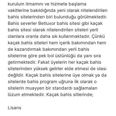
kurulum itmamını ve hizmete başlama
vakitlerine bakıldığında yeni olarak nitelendirilen
bahis sitelerinden biri bulunduğu görülmektedir.
Bahis severler Betluxor bahis sitesi gibi kaçak
bahis sitesi olarak nitelendirilen siteleri yerli
olanlara oranla daha sık kullanmaktadır. Çünkü
kaçak bahis siteleri hem içerik bakımından hem
de kazandırmak bakımından yerli bahis
sitelerine göre pek bol üstünlüğü da yanı sıra
getirmektedir. Fakat üyelerin her kaçak bahis
sitelerinden yüksek gelirler elde etmesi de olası
değildir. Kaçak bahis sitelerine üye olmak ya da
sitelerde bahis program uğruna ilk olarak o
sitelerin muayyen bir standardı sağlamaları
lüzum etmektedir. Kaçak bahis sitlerinde;
Lisans