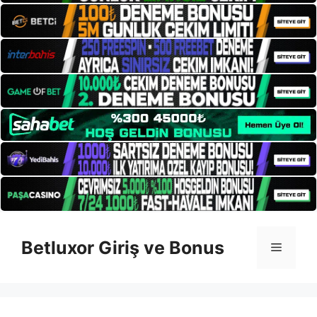
İçeriğe
atla
Betluxor Giriş ve Bonus
Menü