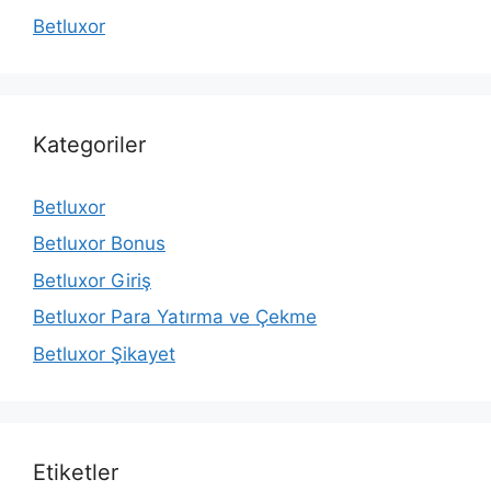
Betluxor
Kategoriler
Betluxor
Betluxor Bonus
Betluxor Giriş
Betluxor Para Yatırma ve Çekme
Betluxor Şikayet
Etiketler