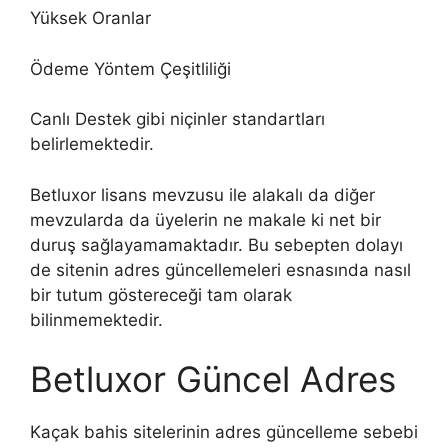
Yüksek Oranlar
Ödeme Yöntem Çeşitliliği
Canlı Destek gibi niçinler standartları
belirlemektedir.
Betluxor lisans mevzusu ile alakalı da diğer
mevzularda da üyelerin ne makale ki net bir
duruş sağlayamamaktadır. Bu sebepten dolayı
de sitenin adres güncellemeleri esnasında nasıl
bir tutum göstereceği tam olarak
bilinmemektedir.
Betluxor Güncel Adres
Kaçak bahis sitelerinin adres güncelleme sebebi