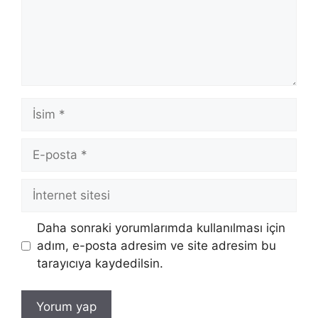
İsim
E-
posta
İnternet
sitesi
Daha sonraki yorumlarımda kullanılması için
adım, e-posta adresim ve site adresim bu
tarayıcıya kaydedilsin.