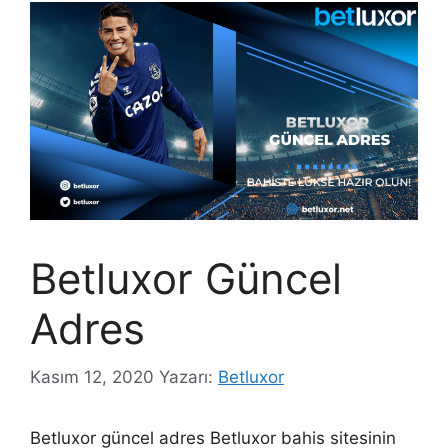
Betluxor Güncel
Adres
Kasım 12, 2020
Yazarı:
Betluxor
Betluxor güncel adres Betluxor bahis sitesinin