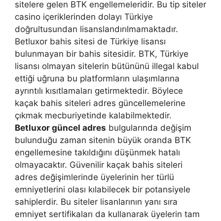
sitelere gelen BTK engellemeleridir. Bu tip siteler
casino içeriklerinden dolayı Türkiye
doğrultusundan lisanslandırılmamaktadır.
Betluxor bahis sitesi de Türkiye lisansı
bulunmayan bir bahis sitesidir. BTK, Türkiye
lisansı olmayan sitelerin bütününü illegal kabul
ettiği uğruna bu platformların ulaşımlarına
ayrıntılı kısıtlamaları getirmektedir. Böylece
kaçak bahis siteleri adres güncellemelerine
çıkmak mecburiyetinde kalabilmektedir.
Betluxor güncel adres
bulgularında değişim
bulunduğu zaman sitenin büyük oranda BTK
engellemesine takıldığını düşünmek hatalı
olmayacaktır. Güvenilir kaçak bahis siteleri
adres değişimlerinde üyelerinin her türlü
emniyetlerini olası kılabilecek bir potansiyele
sahiplerdir. Bu siteler lisanlarının yanı sıra
emniyet sertifikaları da kullanarak üyelerin tam