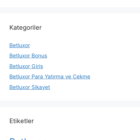
Kategoriler
Betluxor
Betluxor Bonus
Betluxor Giriş
Betluxor Para Yatırma ve Çekme
Betluxor Şikayet
Etiketler