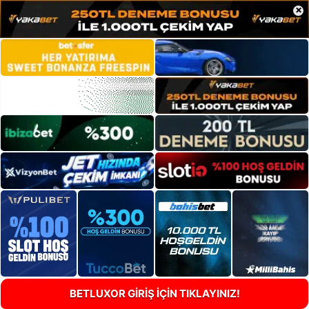
×
BETLUXOR GİRİŞ İÇİN TIKLAYINIZ!