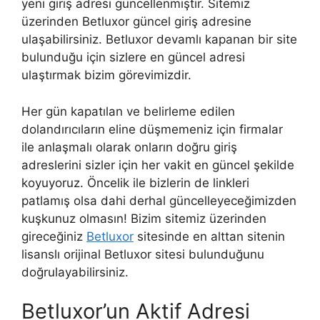
yeni giriş adresi güncellenmiştir. Sitemiz
üzerinden Betluxor güncel giriş adresine
ulaşabilirsiniz. Betluxor devamlı kapanan bir site
bulunduğu için sizlere en güncel adresi
ulaştırmak bizim görevimizdir.
Her gün kapatılan ve belirleme edilen
dolandırıcıların eline düşmemeniz için firmalar
ile anlaşmalı olarak onların doğru giriş
adreslerini sizler için her vakit en güncel şekilde
koyuyoruz. Öncelik ile bizlerin de linkleri
patlamış olsa dahi derhal güncelleyeceğimizden
kuşkunuz olmasın! Bizim sitemiz üzerinden
gireceğiniz
Betluxor
sitesinde en alttan sitenin
lisanslı orijinal Betluxor sitesi bulunduğunu
doğrulayabilirsiniz.
Betluxor’un Aktif Adresi