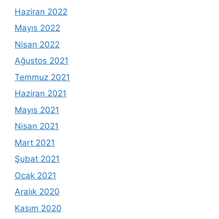
Haziran 2022
Mayıs 2022
Nisan 2022
Ağustos 2021
Temmuz 2021
Haziran 2021
Mayıs 2021
Nisan 2021
Mart 2021
Şubat 2021
Ocak 2021
Aralık 2020
Kasım 2020