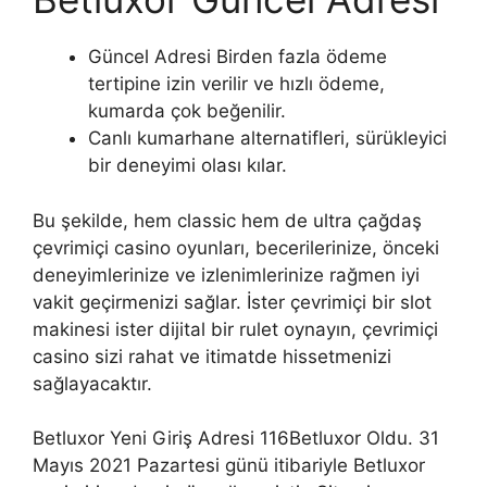
Güncel Adresi Birden fazla ödeme
tertipine izin verilir ve hızlı ödeme,
kumarda çok beğenilir.
Canlı kumarhane alternatifleri, sürükleyici
bir deneyimi olası kılar.
Bu şekilde, hem classic hem de ultra çağdaş
çevrimiçi casino oyunları, becerilerinize, önceki
deneyimlerinize ve izlenimlerinize rağmen iyi
vakit geçirmenizi sağlar. İster çevrimiçi bir slot
makinesi ister dijital bir rulet oynayın, çevrimiçi
casino sizi rahat ve itimatde hissetmenizi
sağlayacaktır.
Betluxor Yeni Giriş Adresi 116Betluxor Oldu. 31
Mayıs 2021 Pazartesi günü itibariyle Betluxor