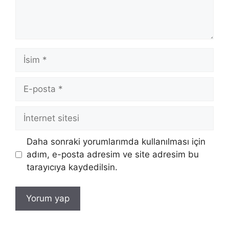
İsim
E-
posta
İnternet
sitesi
Daha sonraki yorumlarımda kullanılması için
adım, e-posta adresim ve site adresim bu
tarayıcıya kaydedilsin.