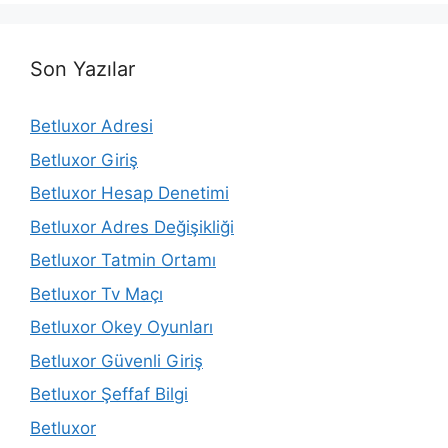
Son Yazılar
Betluxor Adresi
Betluxor Giriş
Betluxor Hesap Denetimi
Betluxor Adres Değişikliği
Betluxor Tatmin Ortamı
Betluxor Tv Maçı
Betluxor Okey Oyunları
Betluxor Güvenli Giriş
Betluxor Şeffaf Bilgi
Betluxor