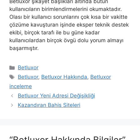
Betluxor şikayet başlıkları altında bütün
kullanıcıların birimlendirmelerini okumaktadır.
Olası bir kullanıcı sorunlarını çok kısa bir vakitte
çözüme kavuşturan işinde eksper teknik destek
ekibi, birçok tarafı ile bu güne kadar
kullanıcılardan birçok övgü dolu yorum almayı
başarmıştır.
Kategoriler
Betluxor
Etiketler
Betluxor
,
Betluxor Hakkında
,
Betluxor
inceleme
Yazı
Betluxor Yeni Adresi Değişikliği
dolaşımı
Kazandıran Bahis Siteleri
“Betluxor Hakkında Bilgiler”