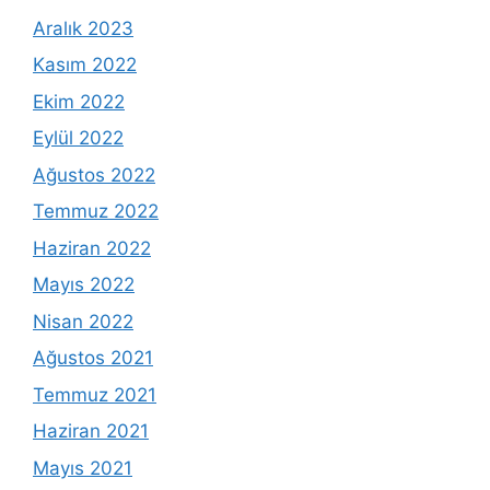
Aralık 2023
Kasım 2022
Ekim 2022
Eylül 2022
Ağustos 2022
Temmuz 2022
Haziran 2022
Mayıs 2022
Nisan 2022
Ağustos 2021
Temmuz 2021
Haziran 2021
Mayıs 2021