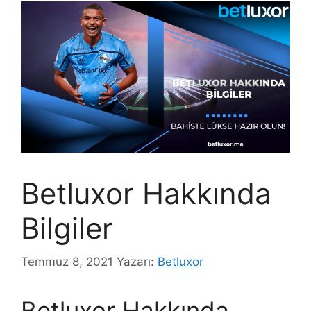
Betluxor Hakkında
Bilgiler
Temmuz 8, 2021
Yazarı:
Betluxor
Betluxor Hakkında