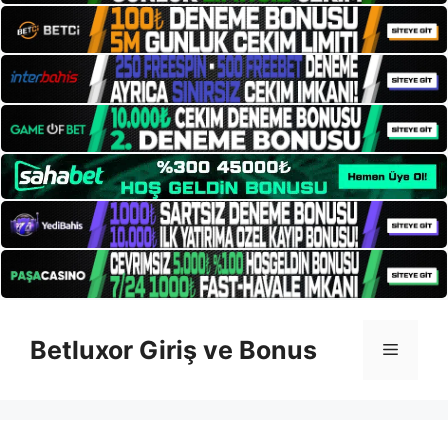
İçeriğe
atla
Betluxor Giriş ve Bonus
Menü