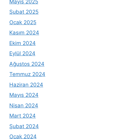
Mayıs 2025
Şubat 2025
Ocak 2025
Kasım 2024
Ekim 2024
Eylül 2024
Ağustos 2024
Temmuz 2024
Haziran 2024
Mayıs 2024
Nisan 2024
Mart 2024
Şubat 2024
Ocak 2024