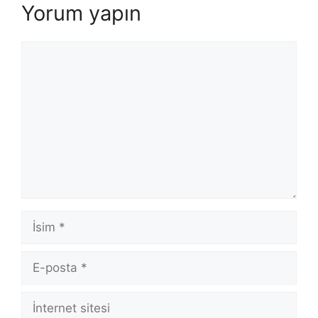
Yorum yapın
Yorum
İsim
E-
posta
İnternet
sitesi