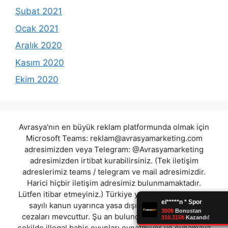
Şubat 2021
Ocak 2021
Aralık 2020
Kasım 2020
Ekim 2020
Avrasya'nın en büyük reklam platformunda olmak için
Microsoft Teams:
reklam@avrasyamarketing.com
adresimizden veya Telegram: @Avrasyamarketing
adresimizden irtibat kurabilirsiniz. (Tek iletişim
adreslerimiz teams / telegram ve mail adresimizdir.
Harici hiçbir iletişim adresimiz bulunmamaktadır.
Lütfen itibar etmeyiniz.) Türkiye yasalarına göre 7258
sayılı kanun uyarınca yasa dışı bahis oynamanın
cezaları mevcuttur. Şu an bulunduğunuz site hiç bir
şekilde illegal bahis oyunları oynatmıyor ve oynamaya