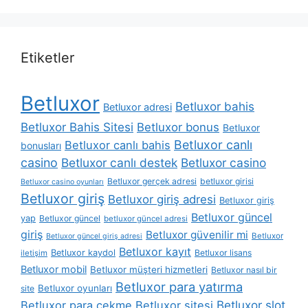
Etiketler
Betluxor
Betluxor bahis
Betluxor adresi
Betluxor Bahis Sitesi
Betluxor bonus
Betluxor
Betluxor canlı
Betluxor canlı bahis
bonusları
casino
Betluxor canlı destek
Betluxor casino
Betluxor gerçek adresi
betluxor girisi
Betluxor casino oyunları
Betluxor giriş
Betluxor giriş adresi
Betluxor giriş
Betluxor güncel
yap
Betluxor güncel
betluxor güncel adresi
giriş
Betluxor güvenilir mi
Betluxor
Betluxor güncel giriş adresi
Betluxor kayıt
Betluxor kaydol
Betluxor lisans
iletişim
Betluxor mobil
Betluxor müşteri hizmetleri
Betluxor nasıl bir
Betluxor para yatırma
Betluxor oyunları
site
Betluxor slot
Betluxor para çekme
Betluxor sitesi