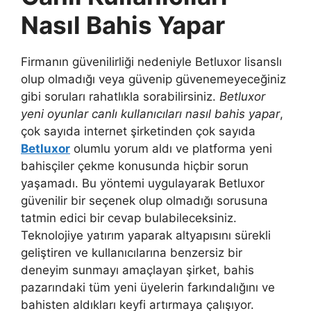
Nasıl Bahis Yapar
Firmanın güvenilirliği nedeniyle Betluxor lisanslı
olup olmadığı veya güvenip güvenemeyeceğiniz
gibi soruları rahatlıkla sorabilirsiniz.
Betluxor
yeni oyunlar canlı kullanıcıları nasıl bahis yapar
,
çok sayıda internet şirketinden çok sayıda
Betluxor
olumlu yorum aldı ve platforma yeni
bahisçiler çekme konusunda hiçbir sorun
yaşamadı. Bu yöntemi uygulayarak Betluxor
güvenilir bir seçenek olup olmadığı sorusuna
tatmin edici bir cevap bulabileceksiniz.
Teknolojiye yatırım yaparak altyapısını sürekli
geliştiren ve kullanıcılarına benzersiz bir
deneyim sunmayı amaçlayan şirket, bahis
pazarındaki tüm yeni üyelerin farkındalığını ve
bahisten aldıkları keyfi artırmaya çalışıyor.