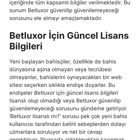
içeriğinde tüm kapsamlı bilgiler verilmektedir. Bu
sunum Betluxor güvenilip güvenilemeyeceği
sorusunu ele almayı amaçlamaktadır.
Betluxor İçin Güncel Lisans
Bilgileri
Yeni başlayan bahisçiler, özellikle de bahis
dünyasına aşina olmayan veya tecrübesi
olmayanlar, bahislerini oynayacakları bir web
sitesi seçerken sıklıkla endişe duyarlar. Bu
endişeler
Betluxor i̇çin güncel lisans bilgileri
lisanslı olup olmadığı veya Betluxor güvenilip
güvenilemeyeceği sorusunu gündeme getiriyor.
‘Betluxor lisanslı mı?’ sorusu pek çok yeni bahis
kullanıcısı tarafından belirli sebeplerden dolayı
uzmanlara soruluyor ve net bir cevap
gerektiriyor. Piyasada aldatılmaktan kaçınmak