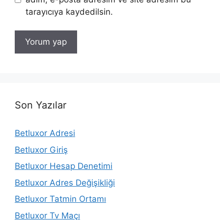
tarayıcıya kaydedilsin.
Son Yazılar
Betluxor Adresi
Betluxor Giriş
Betluxor Hesap Denetimi
Betluxor Adres Değişikliği
Betluxor Tatmin Ortamı
Betluxor Tv Maçı