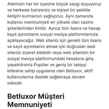
Ailemizin her bir üyesine büyük saygı duyuyoruz
ve herkesle benzersiz ve kişisel bir şekilde
iletişim kurmamızı sağlıyoruz. Aynı zamanda
kullanıcı memnuniyeti en yüksek olan casino
şirketlerinden biridir. Ayrıca tüm lisans ve hesap
kayıt ayrıntılarını sosyal medya platformlarında
açıklayacağız. Web siteniz için gerekli tüm lisans
ve kayıt ayrıntılarını almak için doğrudan web
sitenizi ziyaret edebilir veya web sitenizin bir
sosyal medya platformundaki hesabına giriş
yapabilirsiniz.Popüler ve geniş bir takipçi
kitlesine sahip uygulama olan Betluxor, aktif
kullanıcılarına destek sağlamaya devam
edecek.
Betluxor Müşteri
Memnuniyeti