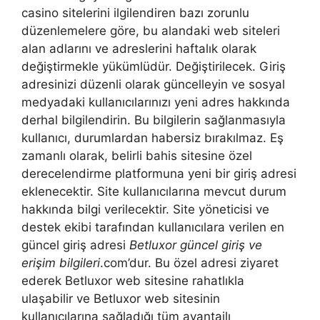
casino sitelerini ilgilendiren bazı zorunlu
düzenlemelere göre, bu alandaki web siteleri
alan adlarını ve adreslerini haftalık olarak
değiştirmekle yükümlüdür. Değiştirilecek. Giriş
adresinizi düzenli olarak güncelleyin ve sosyal
medyadaki kullanıcılarınızı yeni adres hakkında
derhal bilgilendirin. Bu bilgilerin sağlanmasıyla
kullanıcı, durumlardan habersiz bırakılmaz. Eş
zamanlı olarak, belirli bahis sitesine özel
derecelendirme platformuna yeni bir giriş adresi
eklenecektir. Site kullanıcılarına mevcut durum
hakkında bilgi verilecektir. Site yöneticisi ve
destek ekibi tarafından kullanıcılara verilen en
güncel giriş adresi
Betluxor güncel giriş ve
erişim bilgileri
.com’dur. Bu özel adresi ziyaret
ederek Betluxor web sitesine rahatlıkla
ulaşabilir ve Betluxor web sitesinin
kullanıcılarına sağladığı tüm avantajlı