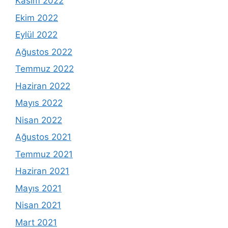
Kasım 2022
Ekim 2022
Eylül 2022
Ağustos 2022
Temmuz 2022
Haziran 2022
Mayıs 2022
Nisan 2022
Ağustos 2021
Temmuz 2021
Haziran 2021
Mayıs 2021
Nisan 2021
Mart 2021