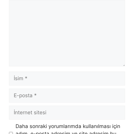
Yorum
İsim
E-
posta
İnternet
sitesi
Daha sonraki yorumlarımda kullanılması için
adım, e-posta adresim ve site adresim bu