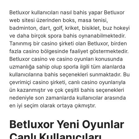
Betluxor kullanıcıları nasıl bahis yapar Betluxor
web sitesi üzerinden boks, masa tenisi,
badminton, dart, golf, kriket, bisiklet, buz hokeyi
ve daha birçok spora bahis oynanabilmektedir.
Tanınmış bir casino şirketi olan Betluxor, birden
fazla casino bölgesinde faaliyet göstermektedir.
Betluxor casino ve casino oyunları konusunda
uzmanlığa sahip olup sporla ilgili tüm alanlarda
kullanıcılarına bahis seçenekleri sunmaktadır. Bu
çevrimiçi casino şirketi, canlı casino oyunlarıyla
ün kazanmıştır ve çok çeşitli bahis seçenekleri
nedeniyle son zamanlarda kullanıcılar arasında
en iyi seçim olarak ortaya çıkmıştır.
Betluxor Yeni Oyunlar
Canlı Kullanıcıları