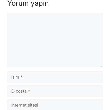
Yorum yapın
Yorum
İsim
E-
posta
İnternet
sitesi