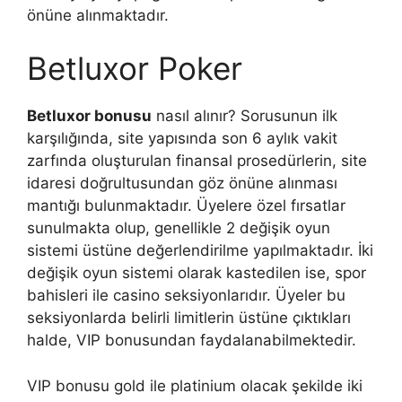
önüne alınmaktadır.
Betluxor Poker
Betluxor bonusu
nasıl alınır? Sorusunun ilk
karşılığında, site yapısında son 6 aylık vakit
zarfında oluşturulan finansal prosedürlerin, site
idaresi doğrultusundan göz önüne alınması
mantığı bulunmaktadır. Üyelere özel fırsatlar
sunulmakta olup, genellikle 2 değişik oyun
sistemi üstüne değerlendirilme yapılmaktadır. İki
değişik oyun sistemi olarak kastedilen ise, spor
bahisleri ile casino seksiyonlarıdır. Üyeler bu
seksiyonlarda belirli limitlerin üstüne çıktıkları
halde, VIP bonusundan faydalanabilmektedir.
VIP bonusu gold ile platinium olacak şekilde iki