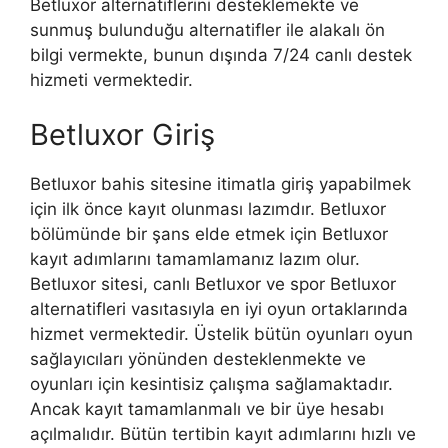
Betluxor alternatiflerini desteklemekte ve
sunmuş bulunduğu alternatifler ile alakalı ön
bilgi vermekte, bunun dışında 7/24 canlı destek
hizmeti vermektedir.
Betluxor Giriş
Betluxor bahis sitesine itimatla giriş yapabilmek
için ilk önce kayıt olunması lazımdır. Betluxor
bölümünde bir şans elde etmek için Betluxor
kayıt adımlarını tamamlamanız lazım olur.
Betluxor sitesi, canlı Betluxor ve spor Betluxor
alternatifleri vasıtasıyla en iyi oyun ortaklarında
hizmet vermektedir. Üstelik bütün oyunları oyun
sağlayıcıları yönünden desteklenmekte ve
oyunları için kesintisiz çalışma sağlamaktadır.
Ancak kayıt tamamlanmalı ve bir üye hesabı
açılmalıdır. Bütün tertibin kayıt adımlarını hızlı ve