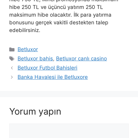
hibe 250 TL ve üçüncü yatırım 250 TL
maksimum hibe olacaktır. İlk para yatırma
bonusunu gerçek vakitli destekten talep
edebilirsiniz.
Kategoriler
Betluxor
Etiketler
Betluxor bahis
,
Betluxor canlı casino
Yazı
Betluxor Futbol Bahisleri
dolaşımı
Banka Havalesi ile Betluxore
Yorum yapın
Yorum