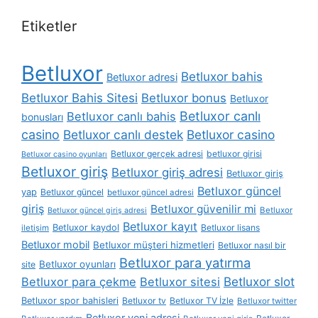
Etiketler
Betluxor
Betluxor bahis
Betluxor adresi
Betluxor Bahis Sitesi
Betluxor bonus
Betluxor
Betluxor canlı
Betluxor canlı bahis
bonusları
casino
Betluxor canlı destek
Betluxor casino
Betluxor gerçek adresi
betluxor girisi
Betluxor casino oyunları
Betluxor giriş
Betluxor giriş adresi
Betluxor giriş
Betluxor güncel
yap
Betluxor güncel
betluxor güncel adresi
giriş
Betluxor güvenilir mi
Betluxor
Betluxor güncel giriş adresi
Betluxor kayıt
Betluxor kaydol
Betluxor lisans
iletişim
Betluxor mobil
Betluxor müşteri hizmetleri
Betluxor nasıl bir
Betluxor para yatırma
Betluxor oyunları
site
Betluxor slot
Betluxor para çekme
Betluxor sitesi
Betluxor spor bahisleri
Betluxor tv
Betluxor TV İzle
Betluxor twitter