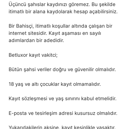
Üçüncü şahıslar kaydınızı göremez. Bu şekilde
itimatlı bir alana kaydolarak hesap açabilirsiniz.
Bir Bahisçi, itimatlı koşullar altında çalışan bir
internet sitesidir. Kayıt aşaması en sayılı
adımlardan bir adedidir.
Betluxor kayıt vakitci;
Bütün şahsi veriler doğru ve güvenilir olmalıdır.
18 yaş ve altı çocuklar kayıt olmamalıdır.
Kayıt sözleşmesi ve yaş sınırını kabul etmelidir.
E-posta ve tesirleşim adresi kusursuz olmalıdır.
Yukarıdakilerin aksine, kayıt kesinlikle yasaktır.