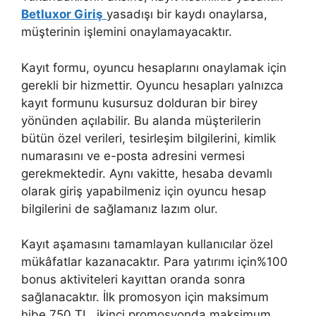
Betluxor Giriş
yasadışı bir kaydı onaylarsa,
müşterinin işlemini onaylamayacaktır.
Kayıt formu, oyuncu hesaplarını onaylamak için
gerekli bir hizmettir. Oyuncu hesapları yalnızca
kayıt formunu kusursuz dolduran bir birey
yönünden açılabilir. Bu alanda müşterilerin
bütün özel verileri, tesirleşim bilgilerini, kimlik
numarasını ve e-posta adresini vermesi
gerekmektedir. Aynı vakitte, hesaba devamlı
olarak giriş yapabilmeniz için oyuncu hesap
bilgilerini de sağlamanız lazım olur.
Kayıt aşamasını tamamlayan kullanıcılar özel
mükâfatlar kazanacaktır. Para yatırımı için%100
bonus aktiviteleri kayıttan oranda sonra
sağlanacaktır. İlk promosyon için maksimum
hibe 750 TL, ikinci promosyonda maksimum