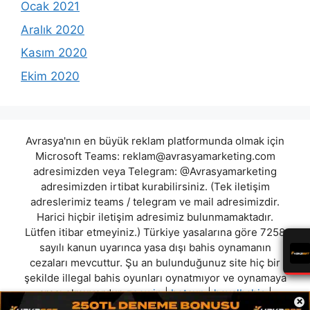
Ocak 2021
Aralık 2020
Kasım 2020
Ekim 2020
Avrasya'nın en büyük reklam platformunda olmak için
Microsoft Teams:
reklam@avrasyamarketing.com
adresimizden veya Telegram: @Avrasyamarketing
adresimizden irtibat kurabilirsiniz. (Tek iletişim
adreslerimiz teams / telegram ve mail adresimizdir.
Harici hiçbir iletişim adresimiz bulunmamaktadır.
Lütfen itibar etmeyiniz.) Türkiye yasalarına göre 7258
sayılı kanun uyarınca yasa dışı bahis oynamanın
cezaları mevcuttur. Şu an bulunduğunuz site hiç bir
şekilde illegal bahis oyunları oynatmıyor ve oynamaya
aracı olmuyordur.
zeowin
|
betcup
|
hayalbahis
|
×
parobet
|
panabahis
|
adacasino
|
casinoziga
|
betmüze