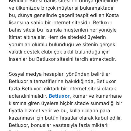
Betluxor Sitesi bahis sitesinin dünya genelinde
ve ülkemizde birçok müşterisi bulunmaktadır
bu, dünya genelinde geçerli tespit edilen Kosta
lisansına sahip bir internet sitesidir. Betluxor
bahis sitesi bu lisansla müşterileri her yönüyle
itimat altına alır. Hem de sitedeki üyelerin
yorumları olumlu bulunduğu ve sitenin gerçek
vakitli destek ekibi çok aktif bulunduğu için
insanlar bu Betluxor sitesini tercih etmektedir.
Sosyal medya hesapları yönünden belirtiler
Betluxor alternatiflerine bakıldığında, Betluxor
fazla Betluxor miktarlı bir internet sitesi olarak
adlandırılmalıdır.
Betluxor
, kumar ve kumarhane
kısmına giren üyelere hiçbir sitede sunmadığı bir
fiyatla hizmet verir ve bu, kullanıcıların para
kazanması için bütün fırsatlar olarak kabul edilir.
Betluxor, bonuslar vasıtasıyla fazla miktarlı