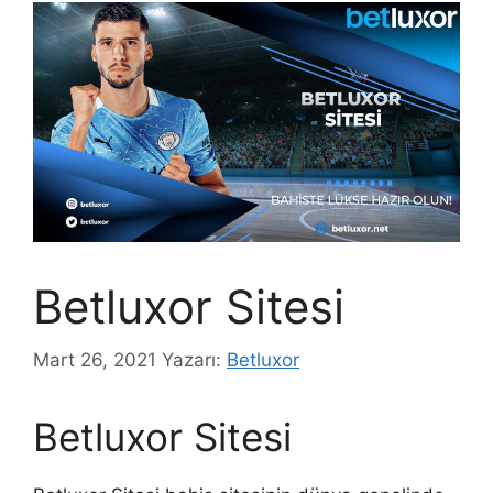
Betluxor Sitesi
Mart 26, 2021
Yazarı:
Betluxor
Betluxor Sitesi