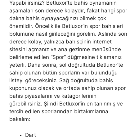
Yapabilirsiniz? Betluxor’te bahis oynamanın
aşamaları son derece kolaydır, fakat hangi spor
dalına bahis oynayacağınızı bilmek çok
önemlidir. Öncelik ile Betluxor’in spor bahisleri
bölümüne nasıl girileceğini görelim. Aslında son
derece kolay, yalnızca bahisçinin internet
sitesini açmanız ve ana gezinme menüsünde
belirleme edilen “Spor” düğmesine tıklamanız
yeterli. Daha sonra, sol doğrultuda Betluxor’te
sahip olunan bütün sporların var bulunduğu
listeyi göreceksiniz. Sağ doğrultuda bahis
kuponunuz olacak ve ortada sahip olunan spor
bahis piyasalarını ve katagorilerinin
görebilirsiniz. Şimdi Betluxor’in en tanınmış ve
tercih edilen sporlarından birtakımlarına
bakalım:
Dart