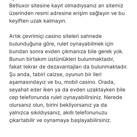
Betluxor sitesine kayıt olmadıysanız an sitemiz
üzerinden resmi adresine erişim sağlayın ve bu
keyiften uzak kalmayın.
Artık çevrimiçi casino siteleri sahnede
bulunduğuna göre, rulet oynayabilmek için
bundan sonra evden çıkmanıza bile gerek yok.
Bunun birtakım üstünlükleri bulunmaktadır,
fakat tekrar de dezavantajları da bulunmaktadır.
Şu anda, tabiri caizse, oyunun bir ileri
aşamasındayız ve bu, mobil casino. Orada,
seyahat eder iken ya da evden uzaktayken bile
cep telefonunda rulet oynayabilirsiniz. Nerede
olursanız olun, birini bekliyorsanız ya da
yalnızca sıkıldıysanız, akıllı telefonunuzu
çıkartabilir ve oynamaya başlayabilirsiniz.