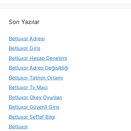
Son Yazılar
Betluxor Adresi
Betluxor Giriş
Betluxor Hesap Denetimi
Betluxor Adres Değişikliği
Betluxor Tatmin Ortamı
Betluxor Tv Maçı
Betluxor Okey Oyunları
Betluxor Güvenli Giriş
Betluxor Şeffaf Bilgi
Betluxor