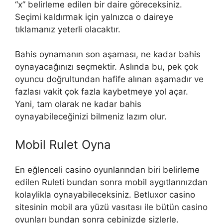
“x” belirleme edilen bir daire göreceksiniz.
Seçimi kaldırmak için yalnızca o daireye
tıklamanız yeterli olacaktır.
Bahis oynamanın son aşaması, ne kadar bahis
oynayacağınızı seçmektir. Aslında bu, pek çok
oyuncu doğrultundan hafife alınan aşamadır ve
fazlası vakit çok fazla kaybetmeye yol açar.
Yani, tam olarak ne kadar bahis
oynayabileceğinizi bilmeniz lazım olur.
Mobil Rulet Oyna
En eğlenceli casino oyunlarından biri belirleme
edilen Ruleti bundan sonra mobil aygıtlarınızdan
kolaylikla oynayabileceksiniz. Betluxor casino
sitesinin mobil ara yüzü vasıtası ile bütün casino
oyunları bundan sonra cebinizde sizlerle.