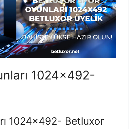
unları 1024×492-
arı 1024×492- Betluxor