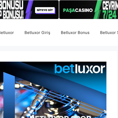
Betluxor
Betluxor Giriş
Betluxor Bonus
Betluxor 