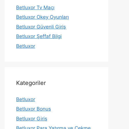
Betluxor Tv Maçı
Betluxor Okey Oyunları
Betluxor Güvenli Giriş
Betluxor Şeffaf Bilgi
Betluxor
Kategoriler
Betluxor
Betluxor Bonus
Betluxor Giriş
Betluxor Para Yatırma ve Çekme