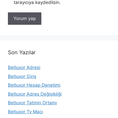
tarayıcıya kaydedilsin.
Son Yazılar
Betluxor Adresi
Betluxor Giriş
Betluxor Hesap Denetimi
Betluxor Adres Değişikliği
Betluxor Tatmin Ortamı
Betluxor Tv Maçı