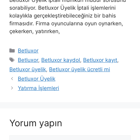
sorabiliyor. Betluxor Üyelik İptali işlemlerini
kolaylıkla gerçekleştirebileceğiniz bir bahis
firmasıdır. Firma oyuncularına oyun oynarken,
çekerken, yatırırken,
Kategoriler
Betluxor
Etiketler
Betluxor
,
Betluxor kaydol
,
Betluxor kayıt
,
Betluxor üyelik
,
Betluxor üyelik ücretli mi
Yazı
Betluxor Üyelik
dolaşımı
Yatırma İşlemleri
Yorum yapın
Yorum