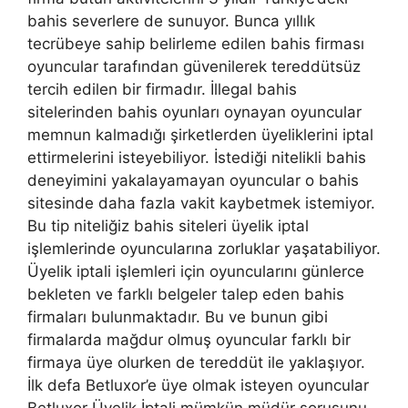
bahis severlere de sunuyor. Bunca yıllık
tecrübeye sahip belirleme edilen bahis firması
oyuncular tarafından güvenilerek tereddütsüz
tercih edilen bir firmadır. İllegal bahis
sitelerinden bahis oyunları oynayan oyuncular
memnun kalmadığı şirketlerden üyeliklerini iptal
ettirmelerini isteyebiliyor. İstediği nitelikli bahis
deneyimini yakalayamayan oyuncular o bahis
sitesinde daha fazla vakit kaybetmek istemiyor.
Bu tip niteliğiz bahis siteleri üyelik iptal
işlemlerinde oyuncularına zorluklar yaşatabiliyor.
Üyelik iptali işlemleri için oyuncularını günlerce
bekleten ve farklı belgeler talep eden bahis
firmaları bulunmaktadır. Bu ve bunun gibi
firmalarda mağdur olmuş oyuncular farklı bir
firmaya üye olurken de tereddüt ile yaklaşıyor.
İlk defa Betluxor’e üye olmak isteyen oyuncular
Betluxor Üyelik İptali mümkün müdür sorusunu