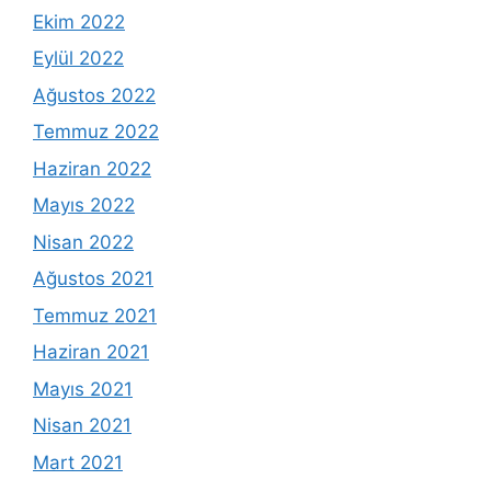
Ekim 2022
Eylül 2022
Ağustos 2022
Temmuz 2022
Haziran 2022
Mayıs 2022
Nisan 2022
Ağustos 2021
Temmuz 2021
Haziran 2021
Mayıs 2021
Nisan 2021
Mart 2021