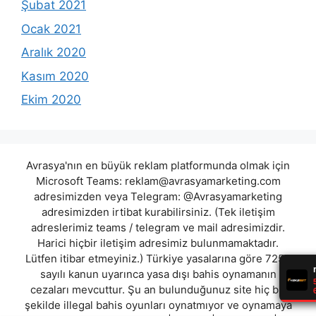
Şubat 2021
Ocak 2021
Aralık 2020
Kasım 2020
Ekim 2020
Avrasya'nın en büyük reklam platformunda olmak için
Microsoft Teams:
reklam@avrasyamarketing.com
adresimizden veya Telegram: @Avrasyamarketing
adresimizden irtibat kurabilirsiniz. (Tek iletişim
adreslerimiz teams / telegram ve mail adresimizdir.
Harici hiçbir iletişim adresimiz bulunmamaktadır.
Lütfen itibar etmeyiniz.) Türkiye yasalarına göre 7258
sayılı kanun uyarınca yasa dışı bahis oynamanın
cezaları mevcuttur. Şu an bulunduğunuz site hiç bir
şekilde illegal bahis oyunları oynatmıyor ve oynamaya