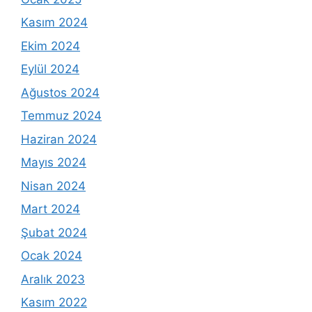
Kasım 2024
Ekim 2024
Eylül 2024
Ağustos 2024
Temmuz 2024
Haziran 2024
Mayıs 2024
Nisan 2024
Mart 2024
Şubat 2024
Ocak 2024
Aralık 2023
Kasım 2022