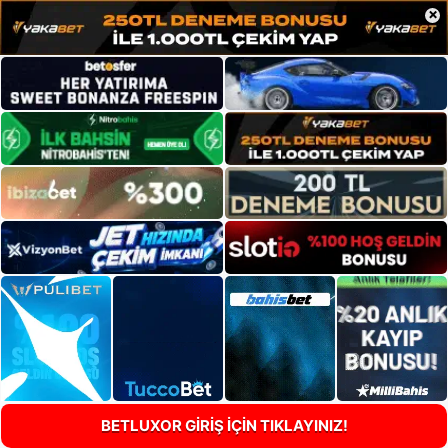
×
BETLUXOR GİRİŞ İÇİN TIKLAYINIZ!