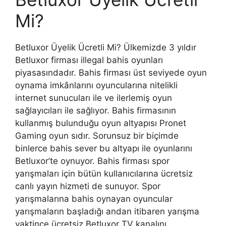
Mi?
Betluxor Üyelik Ücretli Mi? Ülkemizde 3 yıldır
Betluxor firması illegal bahis oyunları
piyasasındadır. Bahis firması üst seviyede oyun
oynama imkânlarını oyuncularına nitelikli
internet sunucuları ile ve ilerlemiş oyun
sağlayıcıları ile sağlıyor. Bahis firmasının
kullanmış bulunduğu oyun altyapısı Pronet
Gaming oyun sıdır. Sorunsuz bir biçimde
binlerce bahis sever bu altyapı ile oyunlarını
Betluxor’te oynuyor. Bahis firması spor
yarışmaları için bütün kullanıcılarına ücretsiz
canlı yayın hizmeti de sunuyor. Spor
yarışmalarına bahis oynayan oyuncular
yarışmaların başladığı andan itibaren yarışma
vaktince ücretsiz Betluxor TV kanalını