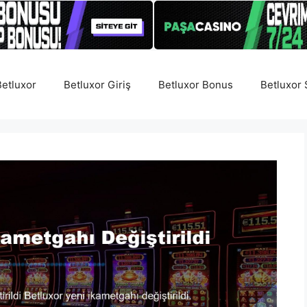
Betluxor
Betluxor Giriş
Betluxor Bonus
Betluxor 