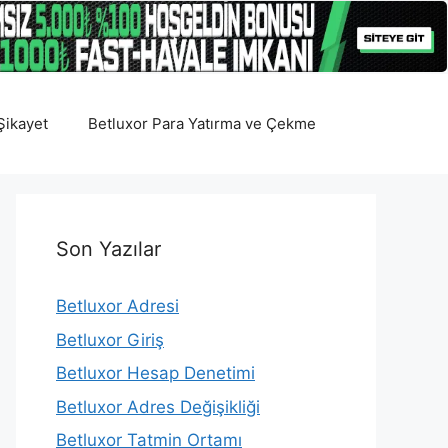
Şikayet
Betluxor Para Yatırma ve Çekme
Son Yazılar
Betluxor Adresi
Betluxor Giriş
Betluxor Hesap Denetimi
Betluxor Adres Değişikliği
Betluxor Tatmin Ortamı