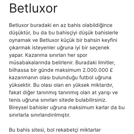
Betluxor
Betluxor buradaki en az bahis olabildiğince
düşüktür, bu da bu bahisçiyi düşük bahislerle
oynamak ve Betluxor küçük bir bahsin keyfini
çıkarmak isteyenler uğruna iyi bir seçenek
yapar. Kazanma sınırları her spor
müsabakalarında belirlenir. Buradaki limitler,
bilhassa bir günde maksimum 2.000.000 £
kazanmanın olası bulunduğu futbol uğruna
yüksektir. Bu olası olan en yüksek miktardır,
fakat diğer tanınmış tanınmış olan at yarışı ve
tenis uğruna sınırları sitede bulabilirsiniz.
Bireysel bahisler uğruna maksimum karlar da bu
sınırlarla sınırlandırılmıştır.
Bu bahis sitesi, bol rekabetçi miktarlar