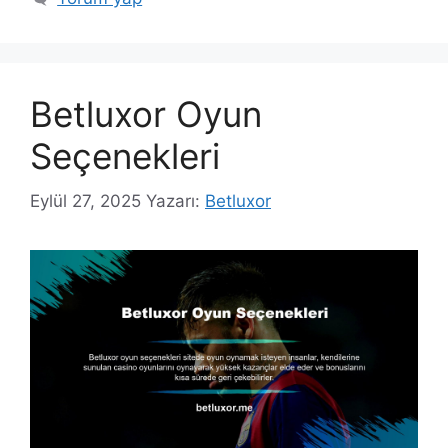
Betluxor Oyun
Seçenekleri
Eylül 27, 2025
Yazarı:
Betluxor