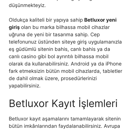
düşünmekteyiz.
Oldukça kaliteli bir yapıya sahip
Betluxor yeni
giriş
olan bu marka bilhassa mobil cihazlar
uğruna de yeni bir tasarıma sahip. Cep
telefonunuz üstünden siteye giriş uygulamanızla
eş güdümlü sitenin bahis, canlı bahis ya da
canlı casino gibi bol ayrıntılı bilhassa mobil
olarak da kullanabilirsiniz. Android ya da iPhone
fark etmeksizin bütün mobil cihazlarda, tabletler
de dahil olmak üzere, prosedürlerinizi
yapabilirsiniz.
Betluxor Kayıt İşlemleri
Betluxor kayıt aşamalarını tamamlayarak sitenin
bütün imkânlarından faydalanabilirsiniz. Avrupa