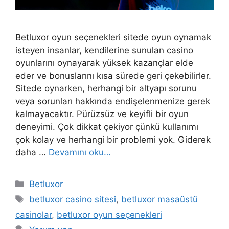
Betluxor oyun seçenekleri sitede oyun oynamak
isteyen insanlar, kendilerine sunulan casino
oyunlarını oynayarak yüksek kazançlar elde
eder ve bonuslarını kısa sürede geri çekebilirler.
Sitede oynarken, herhangi bir altyapı sorunu
veya sorunları hakkında endişelenmenize gerek
kalmayacaktır. Pürüzsüz ve keyifli bir oyun
deneyimi. Çok dikkat çekiyor çünkü kullanımı
çok kolay ve herhangi bir problemi yok. Giderek
daha …
Devamını oku…
Kategoriler
Betluxor
Etiketler
betluxor casino sitesi
,
betluxor masaüstü
casinolar
,
betluxor oyun seçenekleri