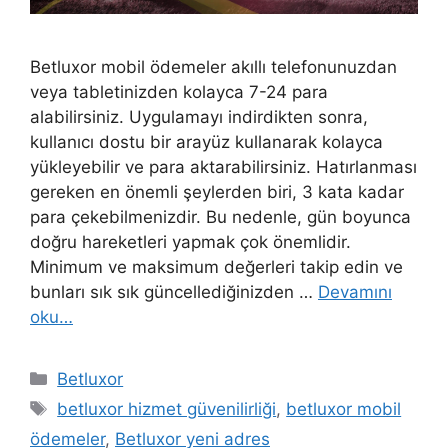
Betluxor mobil ödemeler akıllı telefonunuzdan
veya tabletinizden kolayca 7-24 para
alabilirsiniz. Uygulamayı indirdikten sonra,
kullanıcı dostu bir arayüz kullanarak kolayca
yükleyebilir ve para aktarabilirsiniz. Hatırlanması
gereken en önemli şeylerden biri, 3 kata kadar
para çekebilmenizdir. Bu nedenle, gün boyunca
doğru hareketleri yapmak çok önemlidir.
Minimum ve maksimum değerleri takip edin ve
bunları sık sık güncellediğinizden …
Devamını
oku…
Kategoriler
Betluxor
Etiketler
betluxor hizmet güvenilirliği
,
betluxor mobil
ödemeler
,
Betluxor yeni adres