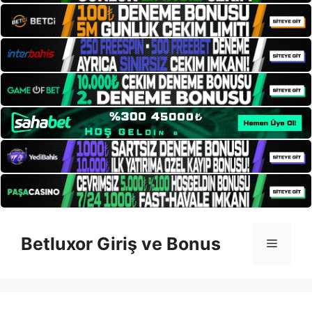
İçeriğe
atla
Betluxor Giriş ve Bonus
Menü