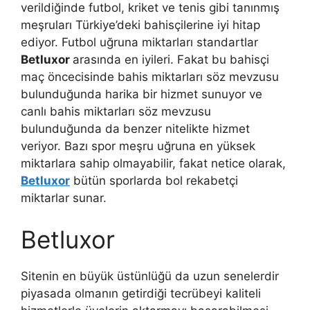
verildiğinde futbol, ​​kriket ve tenis gibi tanınmış
meşruları Türkiye’deki bahisçilerine iyi hitap
ediyor. Futbol uğruna miktarları standartlar
Betluxor
arasında en iyileri. Fakat bu bahisçi
maç öncecisinde bahis miktarları söz mevzusu
bulunduğunda harika bir hizmet sunuyor ve
canlı bahis miktarları söz mevzusu
bulunduğunda da benzer nitelikte hizmet
veriyor. Bazı spor meşru uğruna en yüksek
miktarlara sahip olmayabilir, fakat netice olarak,
Betluxor
bütün sporlarda bol rekabetçi
miktarlar sunar.
Betluxor
Sitenin en büyük üstünlüğü da uzun senelerdir
piyasada olmanın getirdiği tecrübeyi kaliteli