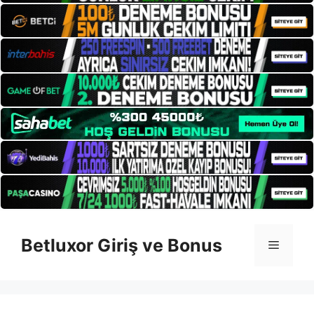
İçeriğe
atla
Betluxor Giriş ve Bonus
Menü