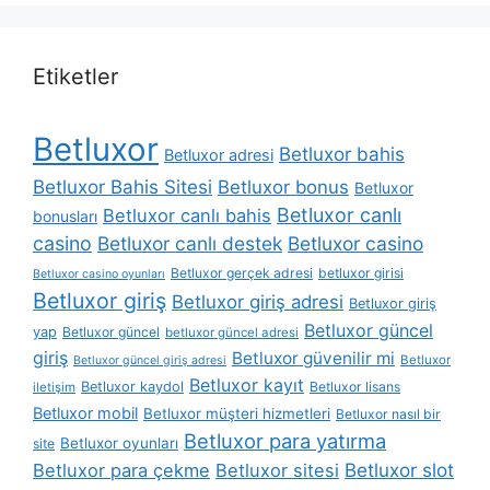
Etiketler
Betluxor
Betluxor bahis
Betluxor adresi
Betluxor Bahis Sitesi
Betluxor bonus
Betluxor
Betluxor canlı
Betluxor canlı bahis
bonusları
casino
Betluxor canlı destek
Betluxor casino
Betluxor gerçek adresi
betluxor girisi
Betluxor casino oyunları
Betluxor giriş
Betluxor giriş adresi
Betluxor giriş
Betluxor güncel
yap
Betluxor güncel
betluxor güncel adresi
giriş
Betluxor güvenilir mi
Betluxor
Betluxor güncel giriş adresi
Betluxor kayıt
Betluxor kaydol
Betluxor lisans
iletişim
Betluxor mobil
Betluxor müşteri hizmetleri
Betluxor nasıl bir
Betluxor para yatırma
Betluxor oyunları
site
Betluxor slot
Betluxor para çekme
Betluxor sitesi