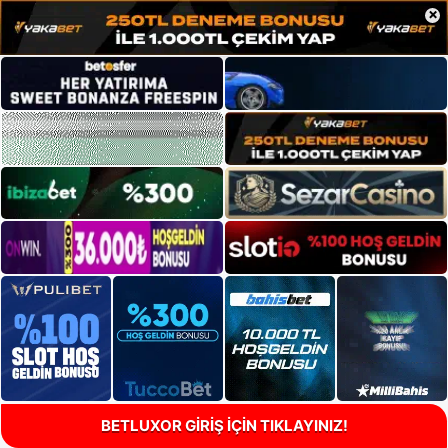
×
BETLUXOR GİRİŞ İÇİN TIKLAYINIZ!