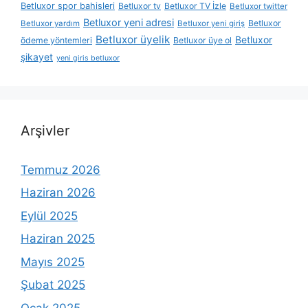
Betluxor spor bahisleri
Betluxor tv
Betluxor TV İzle
Betluxor twitter
Betluxor yeni adresi
Betluxor
Betluxor yardım
Betluxor yeni giriş
Betluxor üyelik
Betluxor
ödeme yöntemleri
Betluxor üye ol
şikayet
yeni giris betluxor
Arşivler
Temmuz 2026
Haziran 2026
Eylül 2025
Haziran 2025
Mayıs 2025
Şubat 2025
Ocak 2025