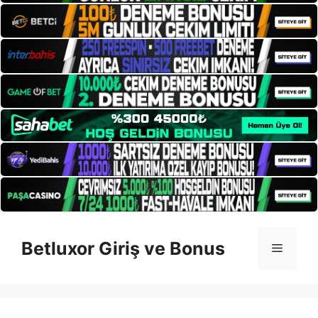
İçeriğe
atla
Betluxor Giriş ve Bonus
Menü