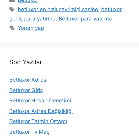
Betluxor
Etiketler
betluxor en hızlı çevrimiçi casino
,
betluxor
geniş para yatırma
,
Betluxor para yatırma
Yorum yap
Son Yazılar
Betluxor Adresi
Betluxor Giriş
Betluxor Hesap Denetimi
Betluxor Adres Değişikliği
Betluxor Tatmin Ortamı
Betluxor Tv Maçı