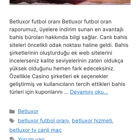
Betluxor futbol oranı Betluxor futbol oran
raporumuz, üyelere indirim sunan en avantajlı
bahis büroları hakkında bilgi sağlar. Canlı bahis
siteleri öncelikli odak noktası haline geldi. Bahis
şirketlerinin oluşturduğu ek web sitelerini
incelerseniz kalite seviyelerinin zaten oldukça
yüksek olduğunu hemen fark edeceksiniz.
Özellikle Casino şirketleri ek seçenekler
geliştirmiş ve kullanıcıların tercih ettikleri bahis
türleri için kuponlarını …
Devamını oku…
Kategoriler
Betluxor
Etiketler
betluxor futbol oranı
,
betluxor hizmeti
,
betluxor tv canli maç
Yorum yap