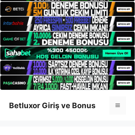
İçeriğe
atla
Betluxor Giriş ve Bonus
Menü