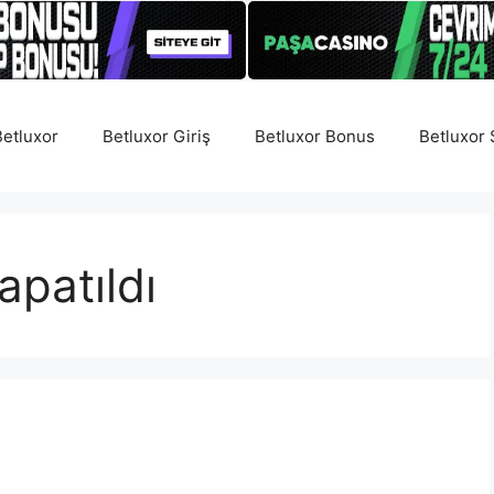
Betluxor
Betluxor Giriş
Betluxor Bonus
Betluxor 
apatıldı