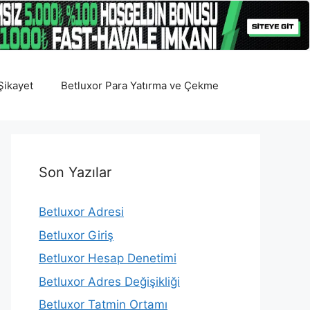
Şikayet
Betluxor Para Yatırma ve Çekme
Son Yazılar
Betluxor Adresi
Betluxor Giriş
Betluxor Hesap Denetimi
Betluxor Adres Değişikliği
Betluxor Tatmin Ortamı