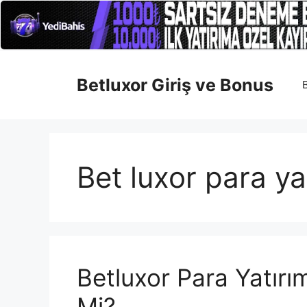
İçeriğe
atla
Betluxor Giriş ve Bonus
Bet luxor para y
Betluxor Para Yatırı
Mi?