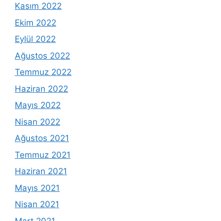
Kasım 2022
Ekim 2022
Eylül 2022
Ağustos 2022
Temmuz 2022
Haziran 2022
Mayıs 2022
Nisan 2022
Ağustos 2021
Temmuz 2021
Haziran 2021
Mayıs 2021
Nisan 2021
Mart 2021