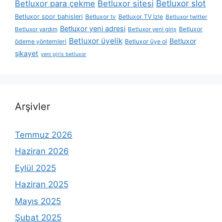
Betluxor slot
Betluxor para çekme
Betluxor sitesi
Betluxor spor bahisleri
Betluxor tv
Betluxor TV İzle
Betluxor twitter
Betluxor yeni adresi
Betluxor
Betluxor yardım
Betluxor yeni giriş
Betluxor üyelik
Betluxor
ödeme yöntemleri
Betluxor üye ol
şikayet
yeni giris betluxor
Arşivler
Temmuz 2026
Haziran 2026
Eylül 2025
Haziran 2025
Mayıs 2025
Şubat 2025