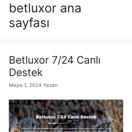
betluxor ana
sayfası
Betluxor 7/24 Canlı
Destek
Mayıs 1, 2024
Yazarı: