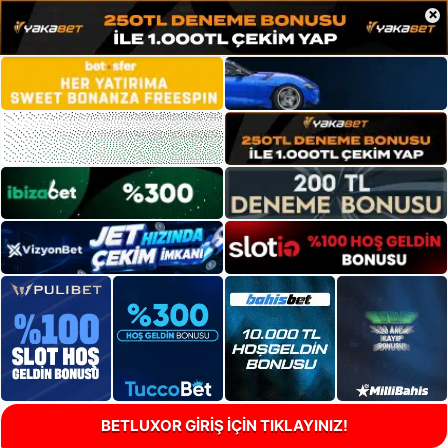
×
BETLUXOR GİRİŞ İÇİN TIKLAYINIZ!