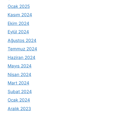
Ocak 2025
Kasım 2024
Ekim 2024
Eylül 2024
Ağustos 2024
Temmuz 2024
Haziran 2024
Mayıs 2024
Nisan 2024
Mart 2024
Şubat 2024
Ocak 2024
Aralık 2023