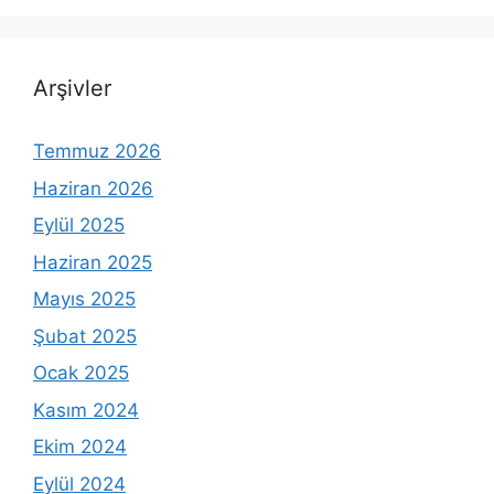
Arşivler
Temmuz 2026
Haziran 2026
Eylül 2025
Haziran 2025
Mayıs 2025
Şubat 2025
Ocak 2025
Kasım 2024
Ekim 2024
Eylül 2024