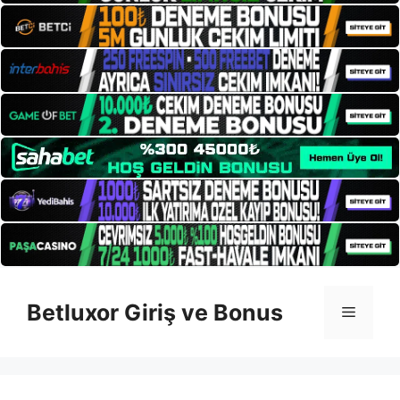
İçeriğe
atla
Betluxor Giriş ve Bonus
Menü