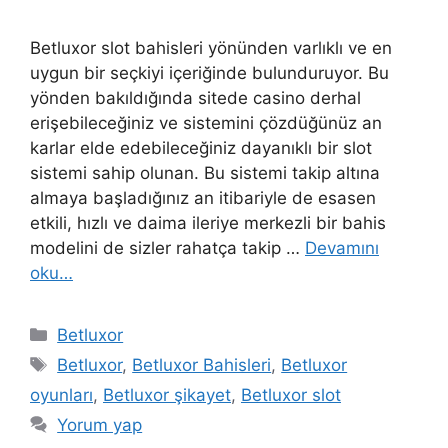
Betluxor slot bahisleri yönünden varlıklı ve en
uygun bir seçkiyi içeriğinde bulunduruyor. Bu
yönden bakıldığında sitede casino derhal
erişebileceğiniz ve sistemini çözdüğünüz an
karlar elde edebileceğiniz dayanıklı bir slot
sistemi sahip olunan. Bu sistemi takip altına
almaya başladığınız an itibariyle de esasen
etkili, hızlı ve daima ileriye merkezli bir bahis
modelini de sizler rahatça takip …
Devamını
oku…
Kategoriler
Betluxor
Etiketler
Betluxor
,
Betluxor Bahisleri
,
Betluxor
oyunları
,
Betluxor şikayet
,
Betluxor slot
Yorum yap