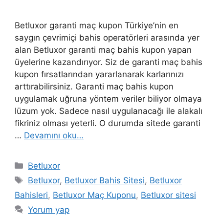
Betluxor garanti maç kupon Türkiye’nin en
saygın çevrimiçi bahis operatörleri arasında yer
alan Betluxor garanti maç bahis kupon yapan
üyelerine kazandırıyor. Siz de garanti maç bahis
kupon fırsatlarından yararlanarak karlarınızı
arttırabilirsiniz. Garanti maç bahis kupon
uygulamak uğruna yöntem veriler biliyor olmaya
lüzum yok. Sadece nasıl uygulanacağı ile alakalı
fikriniz olması yeterli. O durumda sitede garanti
…
Devamını oku…
Kategoriler
Betluxor
Etiketler
Betluxor
,
Betluxor Bahis Sitesi
,
Betluxor
Bahisleri
,
Betluxor Maç Kuponu
,
Betluxor sitesi
Yorum yap