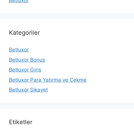
Betluxor
Kategoriler
Betluxor
Betluxor Bonus
Betluxor Giriş
Betluxor Para Yatırma ve Çekme
Betluxor Şikayet
Etiketler