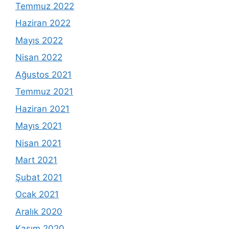
Temmuz 2022
Haziran 2022
Mayıs 2022
Nisan 2022
Ağustos 2021
Temmuz 2021
Haziran 2021
Mayıs 2021
Nisan 2021
Mart 2021
Şubat 2021
Ocak 2021
Aralık 2020
Kasım 2020