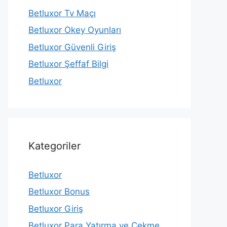
Betluxor Tv Maçı
Betluxor Okey Oyunları
Betluxor Güvenli Giriş
Betluxor Şeffaf Bilgi
Betluxor
Kategoriler
Betluxor
Betluxor Bonus
Betluxor Giriş
Betluxor Para Yatırma ve Çekme