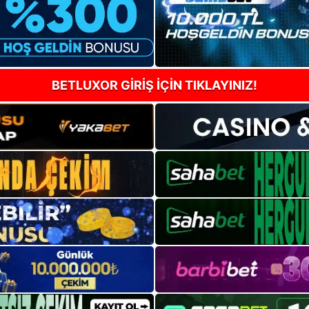
BETLUXOR GİRİŞ İÇİN TIKLAYINIZ!