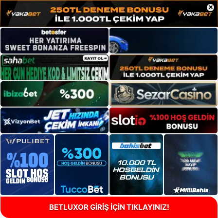
×
BETLUXOR GİRİŞ İÇİN TIKLAYINIZ!