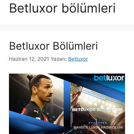
Betluxor bölümleri
Betluxor Bölümleri
Haziran 12, 2021
Yazarı:
Betluxor