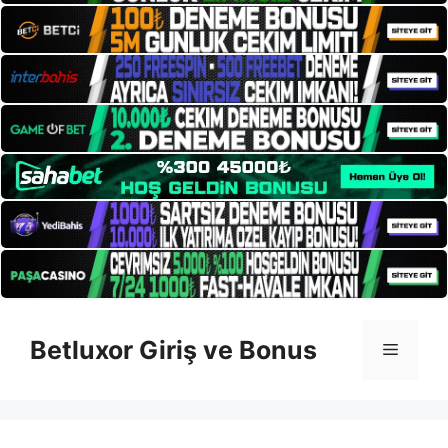
İçeriğe
atla
Betluxor Giriş ve Bonus
Menü