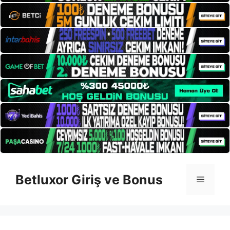
İçeriğe
atla
Betluxor Giriş ve Bonus
Menü