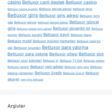
casino
Betluxor canlı destek
Betluxor casino
Betluxor gerçek adresi
betluxor girisi
Betluxor casino oyunları
Betluxor giriş
Betluxor giriş adresi
Betluxor giriş
Betluxor güncel
yap
Betluxor güncel
betluxor güncel adresi
giriş
Betluxor güvenilir mi
Betluxor
Betluxor güncel giriş adresi
Betluxor kayıt
Betluxor kaydol
Betluxor lisans
iletişim
Betluxor mobil
Betluxor müşteri hizmetleri
Betluxor nasıl bir
Betluxor para yatırma
Betluxor oyunları
site
Betluxor slot
Betluxor para çekme
Betluxor sitesi
Betluxor spor bahisleri
Betluxor tv
Betluxor TV İzle
Betluxor twitter
Betluxor yeni adresi
Betluxor
Betluxor yardım
Betluxor yeni giriş
Betluxor üyelik
Betluxor
ödeme yöntemleri
Betluxor üye ol
şikayet
yeni giris betluxor
Arşivler