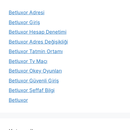
Betluxor Adresi
Betluxor Giriş
Betluxor Hesap Denetimi
Betluxor Adres Değişikliği
Betluxor Tatmin Ortamı
Betluxor Tv Maçı
Betluxor Okey Oyunları
Betluxor Güvenli Giriş
Betluxor Şeffaf Bilgi
Betluxor