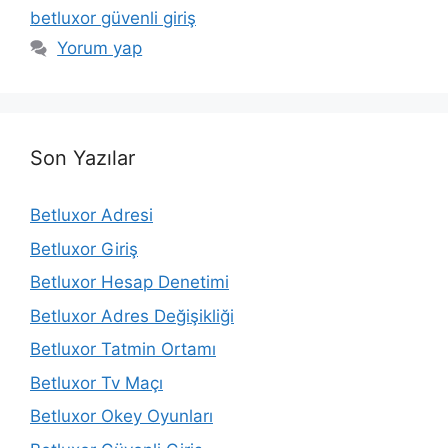
betluxor güvenli giriş
Yorum yap
Son Yazılar
Betluxor Adresi
Betluxor Giriş
Betluxor Hesap Denetimi
Betluxor Adres Değişikliği
Betluxor Tatmin Ortamı
Betluxor Tv Maçı
Betluxor Okey Oyunları