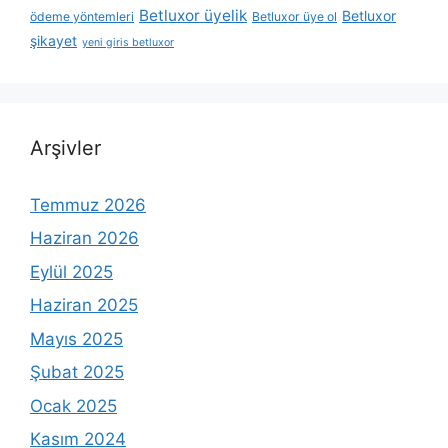
Betluxor üyelik
Betluxor
ödeme yöntemleri
Betluxor üye ol
şikayet
yeni giris betluxor
Arşivler
Temmuz 2026
Haziran 2026
Eylül 2025
Haziran 2025
Mayıs 2025
Şubat 2025
Ocak 2025
Kasım 2024