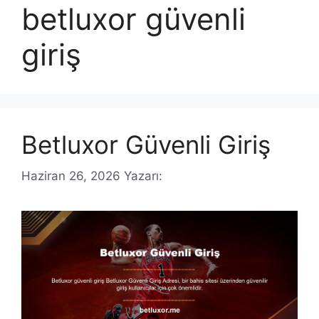
betluxor güvenli
giriş
Betluxor Güvenli Giriş
Haziran 26, 2026
Yazarı: