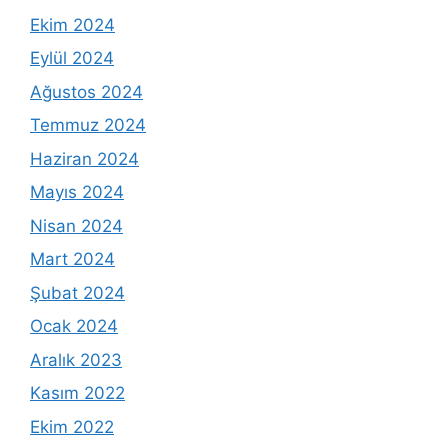
Ekim 2024
Eylül 2024
Ağustos 2024
Temmuz 2024
Haziran 2024
Mayıs 2024
Nisan 2024
Mart 2024
Şubat 2024
Ocak 2024
Aralık 2023
Kasım 2022
Ekim 2022