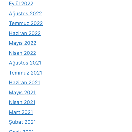
Eylül 2022
Ağustos 2022
Temmuz 2022
Haziran 2022
Mayıs 2022
Nisan 2022
Ağustos 2021
Temmuz 2021
Haziran 2021
Mayıs 2021
Nisan 2021
Mart 2021
Şubat 2021
Ocak 2021