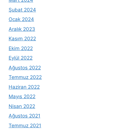
Mart 2024
Şubat 2024
Ocak 2024
Aralık 2023
Kasım 2022
Ekim 2022
Eylül 2022
Ağustos 2022
Temmuz 2022
Haziran 2022
Mayıs 2022
Nisan 2022
Ağustos 2021
Temmuz 2021