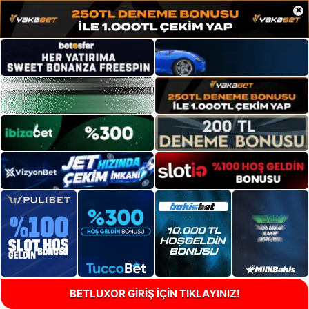
×
BETLUXOR GİRİŞ İÇİN TIKLAYINIZ!