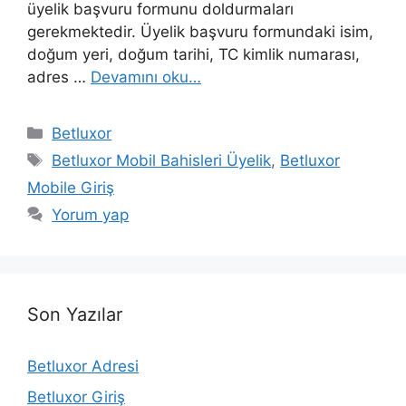
üyelik başvuru formunu doldurmaları
gerekmektedir. Üyelik başvuru formundaki isim,
doğum yeri, doğum tarihi, TC kimlik numarası,
adres …
Devamını oku…
Kategoriler
Betluxor
Etiketler
Betluxor Mobil Bahisleri Üyelik
,
Betluxor
Mobile Giriş
Yorum yap
Son Yazılar
Betluxor Adresi
Betluxor Giriş