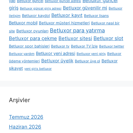
Betluxor güncel
yap
Betluxor güncel
betluxor güncel adresi
giriş
Betluxor güvenilir mi
Betluxor
Betluxor güncel giriş adresi
Betluxor kayıt
Betluxor kaydol
Betluxor lisans
iletişim
Betluxor mobil
Betluxor müşteri hizmetleri
Betluxor nasıl bir
Betluxor para yatırma
Betluxor oyunları
site
Betluxor slot
Betluxor para çekme
Betluxor sitesi
Betluxor spor bahisleri
Betluxor tv
Betluxor TV İzle
Betluxor twitter
Betluxor yeni adresi
Betluxor
Betluxor yardım
Betluxor yeni giriş
Betluxor üyelik
Betluxor
ödeme yöntemleri
Betluxor üye ol
şikayet
yeni giris betluxor
Arşivler
Temmuz 2026
Haziran 2026