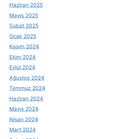
Haziran 2025
Mayıs 2025
Şubat 2025
Ocak 2025
Kasım 2024
Ekim 2024
Eylül 2024
Ağustos 2024
Temmuz 2024
Haziran 2024
Mayıs 2024
Nisan 2024
Mart 2024