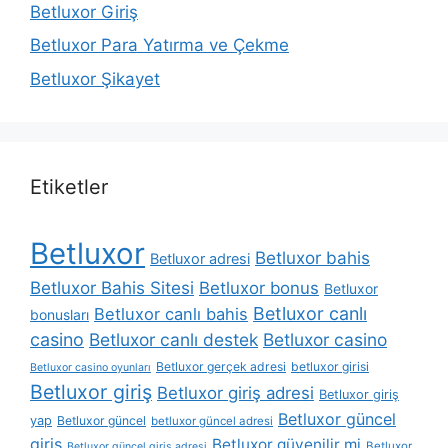
Betluxor Giriş
Betluxor Para Yatırma ve Çekme
Betluxor Şikayet
Etiketler
Betluxor
Betluxor bahis
Betluxor adresi
Betluxor Bahis Sitesi
Betluxor bonus
Betluxor
Betluxor canlı
Betluxor canlı bahis
bonusları
casino
Betluxor canlı destek
Betluxor casino
Betluxor gerçek adresi
betluxor girisi
Betluxor casino oyunları
Betluxor giriş
Betluxor giriş adresi
Betluxor giriş
Betluxor güncel
yap
Betluxor güncel
betluxor güncel adresi
giriş
Betluxor güvenilir mi
Betluxor
Betluxor güncel giriş adresi