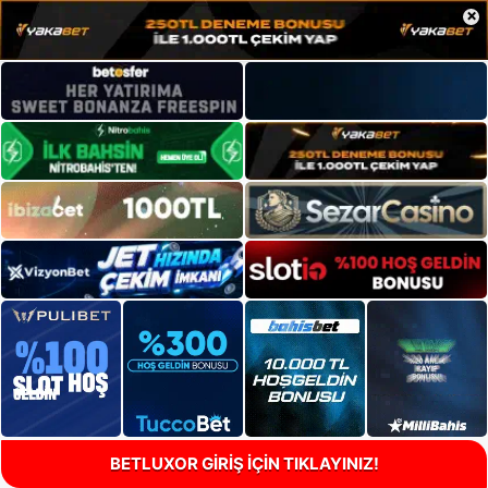
×
BETLUXOR GİRİŞ İÇİN TIKLAYINIZ!