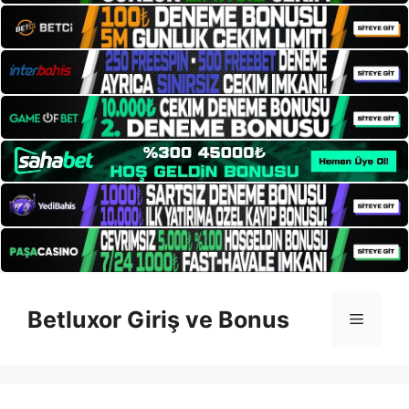
İçeriğe
atla
Betluxor Giriş ve Bonus
Menü