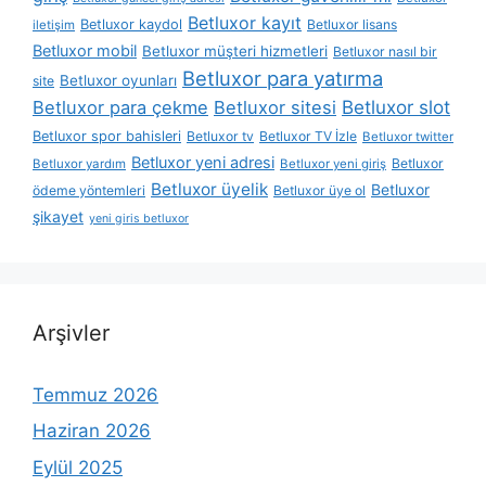
Betluxor kayıt
Betluxor kaydol
Betluxor lisans
iletişim
Betluxor mobil
Betluxor müşteri hizmetleri
Betluxor nasıl bir
Betluxor para yatırma
Betluxor oyunları
site
Betluxor slot
Betluxor para çekme
Betluxor sitesi
Betluxor spor bahisleri
Betluxor tv
Betluxor TV İzle
Betluxor twitter
Betluxor yeni adresi
Betluxor
Betluxor yardım
Betluxor yeni giriş
Betluxor üyelik
Betluxor
ödeme yöntemleri
Betluxor üye ol
şikayet
yeni giris betluxor
Arşivler
Temmuz 2026
Haziran 2026
Eylül 2025