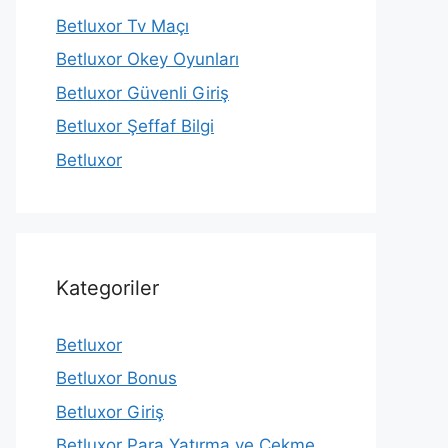
Betluxor Tv Maçı
Betluxor Okey Oyunları
Betluxor Güvenli Giriş
Betluxor Şeffaf Bilgi
Betluxor
Kategoriler
Betluxor
Betluxor Bonus
Betluxor Giriş
Betluxor Para Yatırma ve Çekme