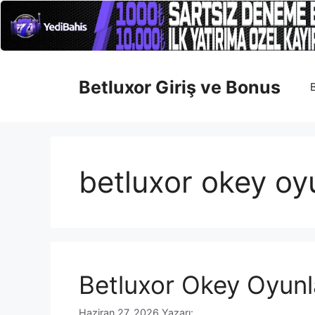
İçeriğe
atla
Betluxor Giriş ve Bonus
betluxor okey oy
Betluxor Okey Oyunl
Haziran 27, 2026
Yazarı: