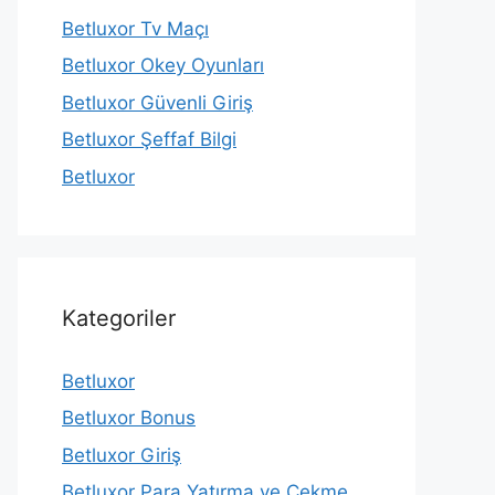
Betluxor Tv Maçı
Betluxor Okey Oyunları
Betluxor Güvenli Giriş
Betluxor Şeffaf Bilgi
Betluxor
Kategoriler
Betluxor
Betluxor Bonus
Betluxor Giriş
Betluxor Para Yatırma ve Çekme