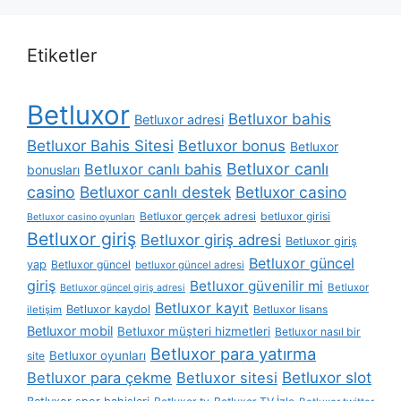
Etiketler
Betluxor
Betluxor bahis
Betluxor adresi
Betluxor Bahis Sitesi
Betluxor bonus
Betluxor
Betluxor canlı
Betluxor canlı bahis
bonusları
casino
Betluxor canlı destek
Betluxor casino
Betluxor gerçek adresi
betluxor girisi
Betluxor casino oyunları
Betluxor giriş
Betluxor giriş adresi
Betluxor giriş
Betluxor güncel
yap
Betluxor güncel
betluxor güncel adresi
giriş
Betluxor güvenilir mi
Betluxor
Betluxor güncel giriş adresi
Betluxor kayıt
Betluxor kaydol
Betluxor lisans
iletişim
Betluxor mobil
Betluxor müşteri hizmetleri
Betluxor nasıl bir
Betluxor para yatırma
Betluxor oyunları
site
Betluxor slot
Betluxor para çekme
Betluxor sitesi