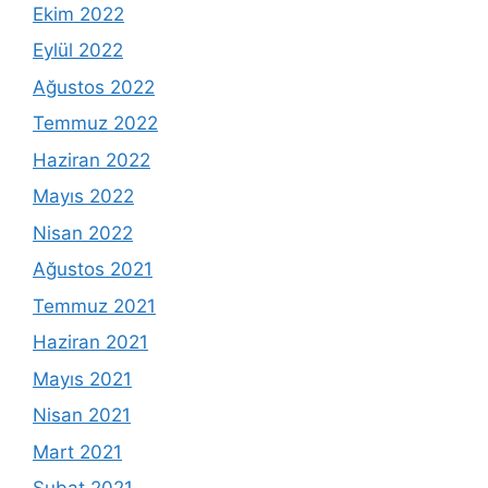
Ekim 2022
Eylül 2022
Ağustos 2022
Temmuz 2022
Haziran 2022
Mayıs 2022
Nisan 2022
Ağustos 2021
Temmuz 2021
Haziran 2021
Mayıs 2021
Nisan 2021
Mart 2021