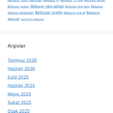
Betluxor spor bahisleri
Betluxor tv
Betluxor TV İzle
Betluxor twitter
Betluxor yeni adresi
Betluxor
Betluxor yardım
Betluxor yeni giriş
Betluxor üyelik
Betluxor
ödeme yöntemleri
Betluxor üye ol
şikayet
yeni giris betluxor
Arşivler
Temmuz 2026
Haziran 2026
Eylül 2025
Haziran 2025
Mayıs 2025
Şubat 2025
Ocak 2025