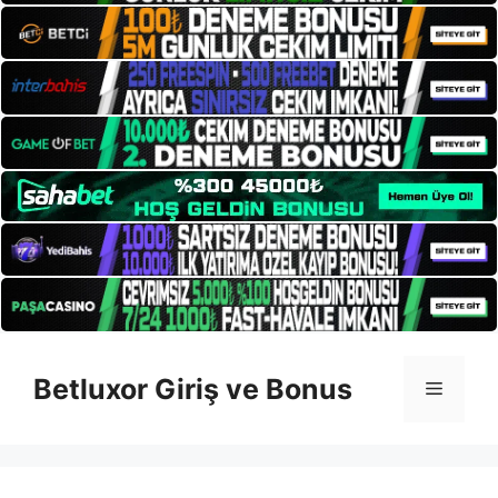
İçeriğe
atla
Betluxor Giriş ve Bonus
Menü