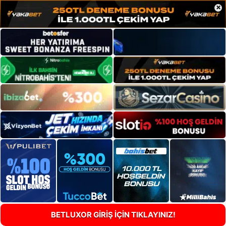
×
BETLUXOR GİRİŞ İÇİN TIKLAYINIZ!