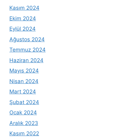
Kasım 2024
Ekim 2024
Eylül 2024
Ağustos 2024
Temmuz 2024
Haziran 2024
Mayıs 2024
Nisan 2024
Mart 2024
Şubat 2024
Ocak 2024
Aralık 2023
Kasım 2022