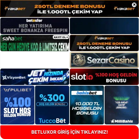
×
BETLUXOR GİRİŞ İÇİN TIKLAYINIZ!