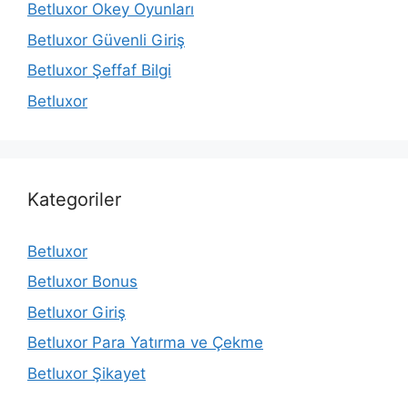
Betluxor Okey Oyunları
Betluxor Güvenli Giriş
Betluxor Şeffaf Bilgi
Betluxor
Kategoriler
Betluxor
Betluxor Bonus
Betluxor Giriş
Betluxor Para Yatırma ve Çekme
Betluxor Şikayet