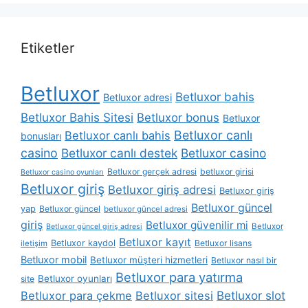
Etiketler
Betluxor
Betluxor bahis
Betluxor adresi
Betluxor Bahis Sitesi
Betluxor bonus
Betluxor
Betluxor canlı
Betluxor canlı bahis
bonusları
casino
Betluxor canlı destek
Betluxor casino
Betluxor gerçek adresi
betluxor girisi
Betluxor casino oyunları
Betluxor giriş
Betluxor giriş adresi
Betluxor giriş
Betluxor güncel
yap
Betluxor güncel
betluxor güncel adresi
giriş
Betluxor güvenilir mi
Betluxor
Betluxor güncel giriş adresi
Betluxor kayıt
Betluxor kaydol
Betluxor lisans
iletişim
Betluxor mobil
Betluxor müşteri hizmetleri
Betluxor nasıl bir
Betluxor para yatırma
Betluxor oyunları
site
Betluxor slot
Betluxor para çekme
Betluxor sitesi