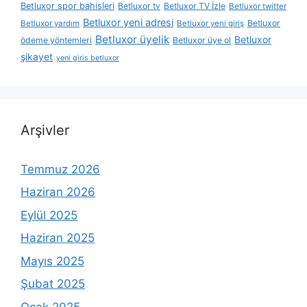
Betluxor spor bahisleri
Betluxor tv
Betluxor TV İzle
Betluxor twitter
Betluxor yeni adresi
Betluxor
Betluxor yardım
Betluxor yeni giriş
Betluxor üyelik
Betluxor
ödeme yöntemleri
Betluxor üye ol
şikayet
yeni giris betluxor
Arşivler
Temmuz 2026
Haziran 2026
Eylül 2025
Haziran 2025
Mayıs 2025
Şubat 2025
Ocak 2025