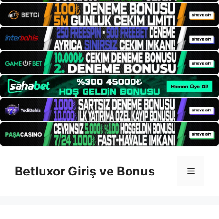
İçeriğe
atla
Betluxor Giriş ve Bonus
Menü