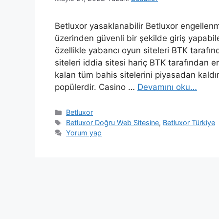
Betluxor yasaklanabilir Betluxor engellen
üzerinden güvenli bir şekilde giriş yapabil
özellikle yabancı oyun siteleri BTK tarafı
siteleri iddia sitesi hariç BTK tarafından e
kalan tüm bahis sitelerini piyasadan kaldı
popülerdir. Casino …
Devamını oku…
Kategoriler
Betluxor
Etiketler
Betluxor Doğru Web Sitesine
,
Betluxor Türkiye
Yorum yap