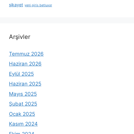
şikayet
yeni giris betluxor
Arşivler
Temmuz 2026
Haziran 2026
Eylül 2025
Haziran 2025
Mayıs 2025
Şubat 2025
Ocak 2025
Kasım 2024
Ekim 2024