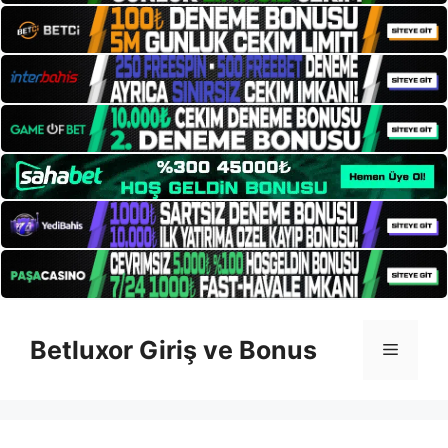
İçeriğe
atla
Betluxor Giriş ve Bonus
Menü