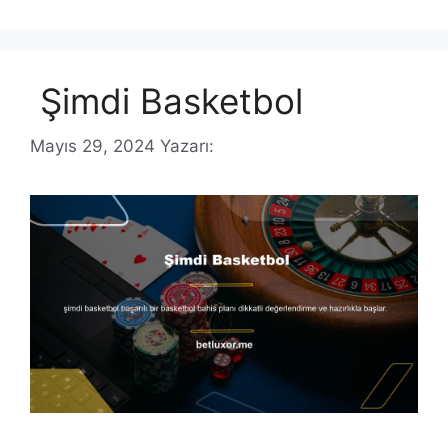
Şimdi Basketbol
Mayıs 29, 2024
Yazarı: