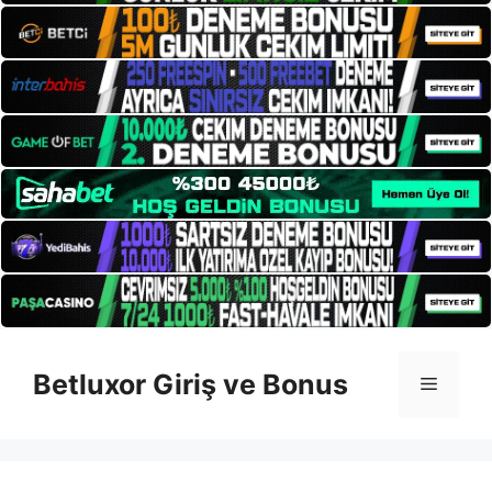
İçeriğe
atla
Betluxor Giriş ve Bonus
Menü